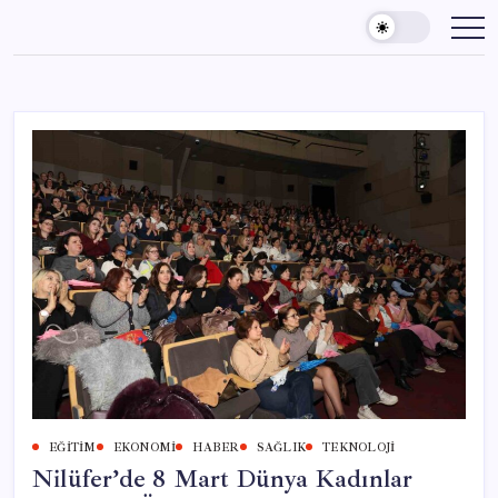
Skip
to
content
EĞITIM
EKONOMI
HABER
SAĞLIK
TEKNOLOJI
Nilüfer’de 8 Mart Dünya Kadınlar