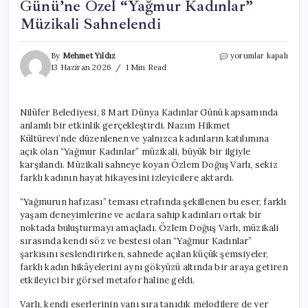
Günü’ne Özel “Yağmur Kadınlar”
Müzikali Sahnelendi
Nilüfer’de
By
Mehmet Yıldız
yorumlar kapalı
8
13 Haziran 2026
1 Min Read
Mart
Dünya
Kadınlar
Nilüfer Belediyesi, 8 Mart Dünya Kadınlar Günü kapsamında
Günü’ne
anlamlı bir etkinlik gerçekleştirdi. Nazım Hikmet
Özel
“Yağmur
Kültürevi’nde düzenlenen ve yalnızca kadınların katılımına
Kadınlar”
açık olan “Yağmur Kadınlar” müzikali, büyük bir ilgiyle
Müzikali
karşılandı. Müzikali sahneye koyan Özlem Doğuş Varlı, sekiz
Sahnelendi
farklı kadının hayat hikayesini izleyicilere aktardı.
için
“Yağmurun hafızası” teması etrafında şekillenen bu eser, farklı
yaşam deneyimlerine ve acılara sahip kadınları ortak bir
noktada buluşturmayı amaçladı. Özlem Doğuş Varlı, müzikali
sırasında kendi söz ve bestesi olan “Yağmur Kadınlar”
şarkısını seslendirirken, sahnede açılan küçük şemsiyeler,
farklı kadın hikâyelerini aynı gökyüzü altında bir araya getiren
etkileyici bir görsel metafor haline geldi.
Varlı, kendi eserlerinin yanı sıra tanıdık melodilere de yer