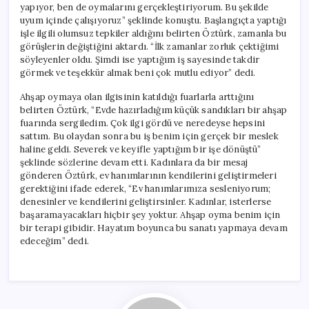
yapıyor, ben de oymalarını gerçekleştiriyorum. Bu şekilde
uyum içinde çalışıyoruz” şeklinde konuştu. Başlangıçta yaptığı
işle ilgili olumsuz tepkiler aldığını belirten Öztürk, zamanla bu
görüşlerin değiştiğini aktardı. “İlk zamanlar zorluk çektiğimi
söyleyenler oldu. Şimdi ise yaptığım iş sayesinde takdir
görmek ve teşekkür almak beni çok mutlu ediyor” dedi.
Ahşap oymaya olan ilgisinin katıldığı fuarlarla arttığını
belirten Öztürk, “Evde hazırladığım küçük sandıkları bir ahşap
fuarında sergiledim. Çok ilgi gördü ve neredeyse hepsini
sattım. Bu olaydan sonra bu iş benim için gerçek bir meslek
haline geldi. Severek ve keyifle yaptığım bir işe dönüştü”
şeklinde sözlerine devam etti. Kadınlara da bir mesaj
gönderen Öztürk, ev hanımlarının kendilerini geliştirmeleri
gerektiğini ifade ederek, “Ev hanımlarımıza sesleniyorum;
denesinler ve kendilerini geliştirsinler. Kadınlar, isterlerse
başaramayacakları hiçbir şey yoktur. Ahşap oyma benim için
bir terapi gibidir. Hayatım boyunca bu sanatı yapmaya devam
edeceğim” dedi.