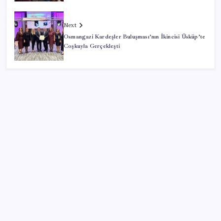
Next
Osmangazi Kardeşler Buluşması’nın İkincisi Üsküp’te
Coşkuyla Gerçekleşti
SON YAZILAR
iPhone ve Windows Arasında Kopyala Yapıştır
Dönemi Başlıyor
5 kilometrede köşeyi dönecekler