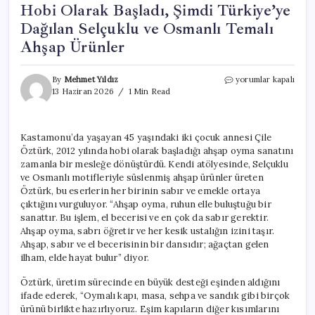
Hobi Olarak Başladı, Şimdi Türkiye’ye
Dağılan Selçuklu ve Osmanlı Temalı
Ahşap Ürünler
Hobi
By
Mehmet Yıldız
yorumlar kapalı
Olarak
13 Haziran 2026
1 Min Read
Başladı,
Şimdi
Türkiye’ye
Kastamonu’da yaşayan 45 yaşındaki iki çocuk annesi Çile
Dağılan
Öztürk, 2012 yılında hobi olarak başladığı ahşap oyma sanatını
Selçuklu
ve
zamanla bir mesleğe dönüştürdü. Kendi atölyesinde, Selçuklu
Osmanlı
ve Osmanlı motifleriyle süslenmiş ahşap ürünler üreten
Temalı
Öztürk, bu eserlerin her birinin sabır ve emekle ortaya
Ahşap
çıktığını vurguluyor. “Ahşap oyma, ruhun elle buluştuğu bir
Ürünler
sanattır. Bu işlem, el becerisi ve en çok da sabır gerektir.
için
Ahşap oyma, sabrı öğretir ve her kesik ustalığın izini taşır.
Ahşap, sabır ve el becerisinin bir dansıdır; ağaçtan gelen
ilham, elde hayat bulur” diyor.
Öztürk, üretim sürecinde en büyük desteği eşinden aldığını
ifade ederek, “Oymalı kapı, masa, sehpa ve sandık gibi birçok
ürünü birlikte hazırlıyoruz. Eşim kapıların diğer kısımlarını