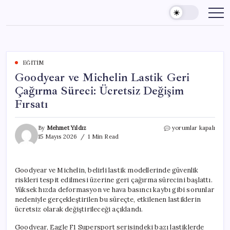
Skip
to
content
EĞITIM
Goodyear ve Michelin Lastik Geri
Çağırma Süreci: Ücretsiz Değişim
Fırsatı
Goodyear
By
Mehmet Yıldız
yorumlar kapalı
ve
15 Mayıs 2026
1 Min Read
Michelin
Lastik
Geri
Goodyear ve Michelin, belirli lastik modellerinde güvenlik
Çağırma
riskleri tespit edilmesi üzerine geri çağırma sürecini başlattı.
Süreci:
Ücretsiz
Yüksek hızda deformasyon ve hava basıncı kaybı gibi sorunlar
Değişim
nedeniyle gerçekleştirilen bu süreçte, etkilenen lastiklerin
Fırsatı
ücretsiz olarak değiştirileceği açıklandı.
için
Goodyear, Eagle F1 Supersport serisindeki bazı lastiklerde