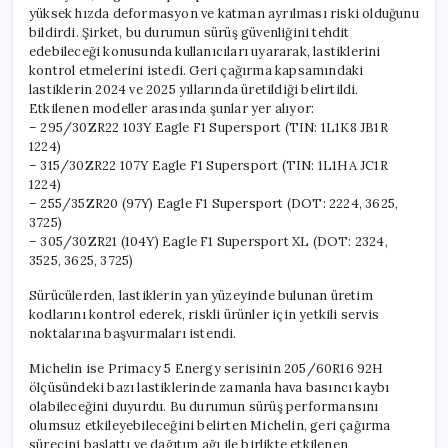
yüksek hızda deformasyon ve katman ayrılması riski olduğunu
bildirdi. Şirket, bu durumun sürüş güvenliğini tehdit
edebileceği konusunda kullanıcıları uyararak, lastiklerini
kontrol etmelerini istedi. Geri çağırma kapsamındaki
lastiklerin 2024 ve 2025 yıllarında üretildiği belirtildi.
Etkilenen modeller arasında şunlar yer alıyor:
– 295/30ZR22 103Y Eagle F1 Supersport (TIN: 1L1K8 JB1R
1224)
– 315/30ZR22 107Y Eagle F1 Supersport (TIN: 1L1HA JC1R
1224)
– 255/35ZR20 (97Y) Eagle F1 Supersport (DOT: 2224, 3625,
3725)
– 305/30ZR21 (104Y) Eagle F1 Supersport XL (DOT: 2324,
3525, 3625, 3725)
Sürücülerden, lastiklerin yan yüzeyinde bulunan üretim
kodlarını kontrol ederek, riskli ürünler için yetkili servis
noktalarına başvurmaları istendi.
Michelin ise Primacy 5 Energy serisinin 205/60R16 92H
ölçüsündeki bazı lastiklerinde zamanla hava basıncı kaybı
olabileceğini duyurdu. Bu durumun sürüş performansını
olumsuz etkileyebileceğini belirten Michelin, geri çağırma
sürecini başlattı ve dağıtım ağı ile birlikte etkilenen