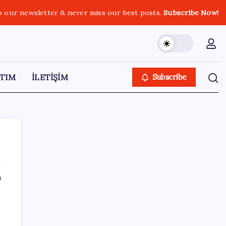
o our newsletter & never miss our best posts.
Subscribe Now!
TIM
İLETİŞİM
Subscribe
ı
SON YAZILAR
ING’den dolar/TL tahmini