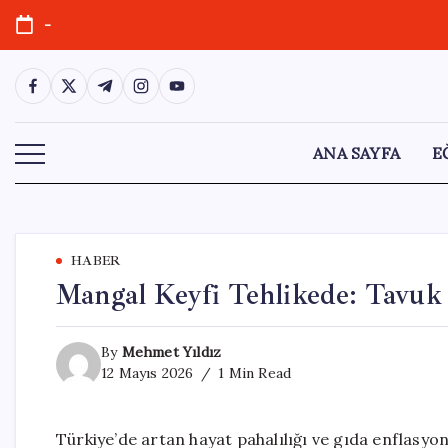
Skip
-
to
content
https://www.facebook.com/
https://twitter.com/
https://t.me/
https://www.instagram.com/
https://youtube.com/
ANA SAYFA
E
HABER
Mangal Keyfi Tehlikede: Tavuk 
By
Mehmet Yıldız
12 Mayıs 2026
1 Min Read
Türkiye’de artan hayat pahalılığı ve gıda enflasy