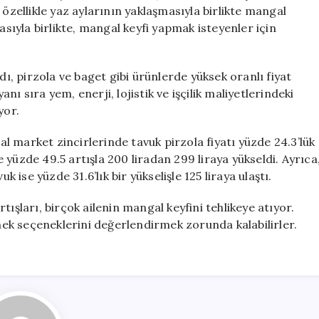
Fiyatları
 özellikle yaz aylarının yaklaşmasıyla birlikte mangal
Uçuşa
asıyla birlikte, mangal keyfi yapmak isteyenler için
Geçti
için
dı, pirzola ve baget gibi ürünlerde yüksek oranlı fiyat
anı sıra yem, enerji, lojistik ve işçilik maliyetlerindeki
yor.
 market zincirlerinde tavuk pirzola fiyatı yüzde 24.3’lük
se yüzde 49.5 artışla 200 liradan 299 liraya yükseldi. Ayrıca
k ise yüzde 31.6’lık bir yükselişle 125 liraya ulaştı.
ışları, birçok ailenin mangal keyfini tehlikeye atıyor.
emek seçeneklerini değerlendirmek zorunda kalabilirler.