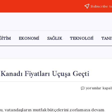
Subscribe t
ĞİTİM
EKONOMİ
SAĞLIK
TEKNOLOJİ
TANI
Kanadı Fiyatları Uçuşa Geçti
Mangal
yorumlar kapal
Keyfi
Tehlikede:
Tavuk
Kanadı
onu, vatandaşların mutfak bütçelerini zorlamaya devam