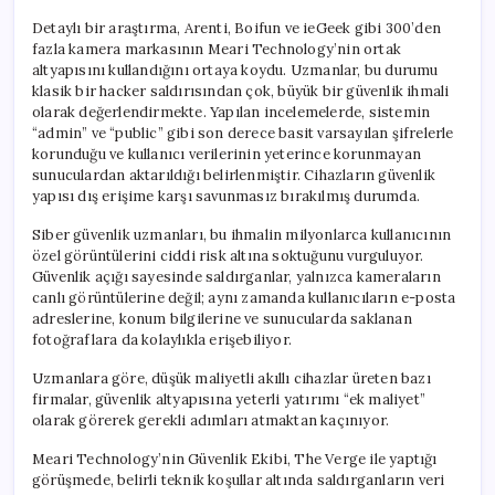
Detaylı bir araştırma, Arenti, Boifun ve ieGeek gibi 300’den
fazla kamera markasının Meari Technology’nin ortak
altyapısını kullandığını ortaya koydu. Uzmanlar, bu durumu
klasik bir hacker saldırısından çok, büyük bir güvenlik ihmali
olarak değerlendirmekte. Yapılan incelemelerde, sistemin
“admin” ve “public” gibi son derece basit varsayılan şifrelerle
korunduğu ve kullanıcı verilerinin yeterince korunmayan
sunuculardan aktarıldığı belirlenmiştir. Cihazların güvenlik
yapısı dış erişime karşı savunmasız bırakılmış durumda.
Siber güvenlik uzmanları, bu ihmalin milyonlarca kullanıcının
özel görüntülerini ciddi risk altına soktuğunu vurguluyor.
Güvenlik açığı sayesinde saldırganlar, yalnızca kameraların
canlı görüntülerine değil; aynı zamanda kullanıcıların e-posta
adreslerine, konum bilgilerine ve sunucularda saklanan
fotoğraflara da kolaylıkla erişebiliyor.
Uzmanlara göre, düşük maliyetli akıllı cihazlar üreten bazı
firmalar, güvenlik altyapısına yeterli yatırımı “ek maliyet”
olarak görerek gerekli adımları atmaktan kaçınıyor.
Meari Technology’nin Güvenlik Ekibi, The Verge ile yaptığı
görüşmede, belirli teknik koşullar altında saldırganların veri