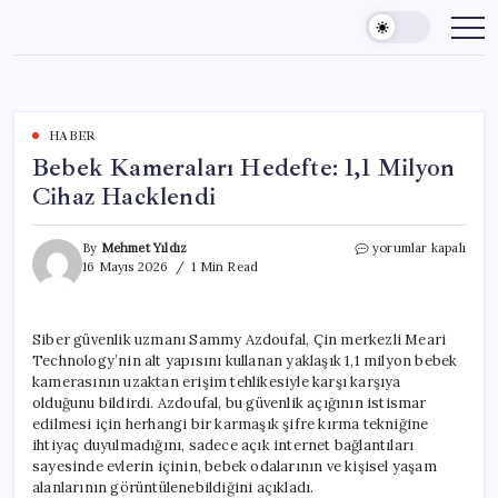
Skip
to
content
HABER
Bebek Kameraları Hedefte: 1,1 Milyon
Cihaz Hacklendi
Bebek
By
Mehmet Yıldız
yorumlar kapalı
Kameraları
16 Mayıs 2026
1 Min Read
Hedefte:
1,1
Milyon
Siber güvenlik uzmanı Sammy Azdoufal, Çin merkezli Meari
Cihaz
Technology’nin alt yapısını kullanan yaklaşık 1,1 milyon bebek
Hacklendi
için
kamerasının uzaktan erişim tehlikesiyle karşı karşıya
olduğunu bildirdi. Azdoufal, bu güvenlik açığının istismar
edilmesi için herhangi bir karmaşık şifre kırma tekniğine
ihtiyaç duyulmadığını, sadece açık internet bağlantıları
sayesinde evlerin içinin, bebek odalarının ve kişisel yaşam
alanlarının görüntülenebildiğini açıkladı.