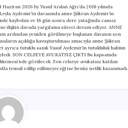
için
 Haziran 2026 by Yusuf Arslan Ağrı’da 2018 yılında
Leyla Aydemir’in davasında anne Şükran Aydemir’in
ünde kaybolan ve 18 gün sonra dere yatağında cansız
üne ilişkin davada yargılama süreci devam ediyor. ANNE
n ardından yeniden görülmeye başlanan davanın son
usların açıklığa kavuşturulması amacıyla anne Şükran
 ayrıca tutuklu sanık Yusuf Aydemir’in tutukluluk halinin
teledi. SON CELSEYE AVUKATSIZ ÇIKTI Bu kapsamda
hkemesi’nde görülecek. Son celseye avukatsız katılan
atla temsil edilip edilmeyeceği ise henüz netlik kazanmadı