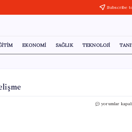
Subscribe t
ĞİTİM
EKONOMİ
SAĞLIK
TEKNOLOJİ
TANI
elişme
Leyla
yorumlar kapal
Aydemir
davasında
yeni
gelişme