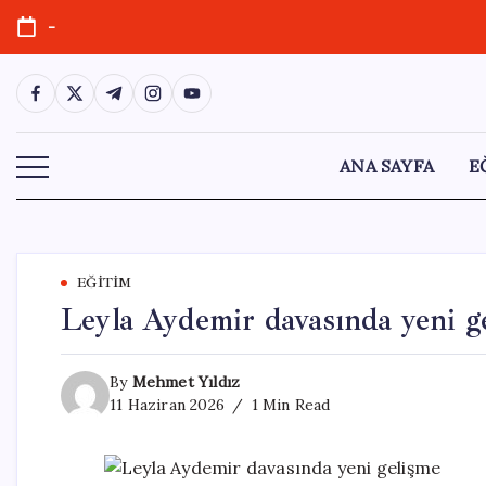
Skip
-
to
content
https://www.facebook.com/
https://twitter.com/
https://t.me/
https://www.instagram.com/
https://youtube.com/
ANA SAYFA
E
EĞITIM
Leyla Aydemir davasında yeni g
By
Mehmet Yıldız
11 Haziran 2026
1 Min Read