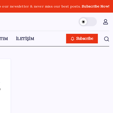
o our newsletter & never miss our best posts.
Subscribe Now!
TIM
İLETİŞİM
Subscribe
ı
SON YAZILAR
ING’den dolar/TL tahmini