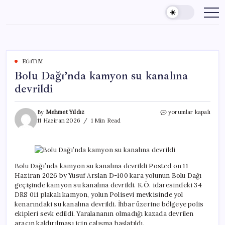
Skip
to
content
EĞITIM
Bolu Dağı’nda kamyon su kanalına
devrildi
Bolu
By
Mehmet Yıldız
yorumlar kapalı
Dağı’nda
11 Haziran 2026
1 Min Read
kamyon
su
kanalına
devrildi
için
Bolu Dağı’nda kamyon su kanalına devrildi Posted on 11
Haziran 2026 by Yusuf Arslan D-100 kara yolunun Bolu Dağı
geçişinde kamyon su kanalına devrildi. K.Ö. idaresindeki 34
DRS 011 plakalı kamyon, yolun Polisevi mevkisinde yol
kenarındaki su kanalına devrildi. İhbar üzerine bölgeye polis
ekipleri sevk edildi. Yaralananın olmadığı kazada devrilen
aracın kaldırılması için çalışma başlatıldı.