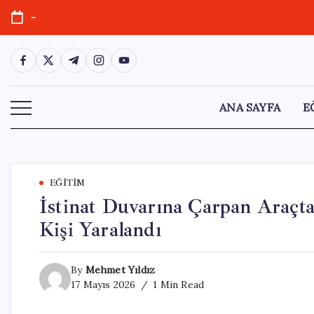
Skip
-
to
content
https://www.facebook.com/
https://twitter.com/
https://t.me/
https://www.instagram.com/
https://youtube.com/
ANA SAYFA
E
EĞITIM
İstinat Duvarına Çarpan Araçta
Kişi Yaralandı
By
Mehmet Yıldız
17 Mayıs 2026
1 Min Read