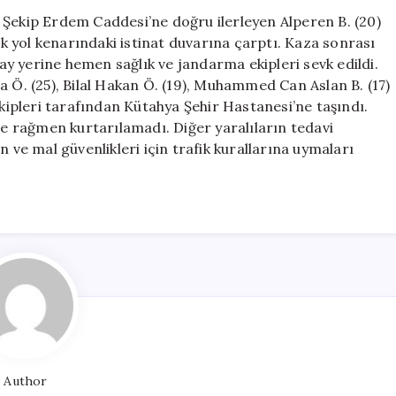
Bir
 Şekip Erdem Caddesi’ne doğru ilerleyen Alperen B. (20)
Kişi
 yol kenarındaki istinat duvarına çarptı. Kaza sonrası
Hayatını
lay yerine hemen sağlık ve jandarma ekipleri sevk edildi.
Kaybetti,
a Ö. (25), Bilal Hakan Ö. (19), Muhammed Can Aslan B. (17)
Dört
ekipleri tarafından Kütahya Şehir Hastanesi’ne taşındı.
Kişi
 rağmen kurtarılamadı. Diğer yaralıların tedavi
Yaralandı
n ve mal güvenlikleri için trafik kurallarına uymaları
için
Author