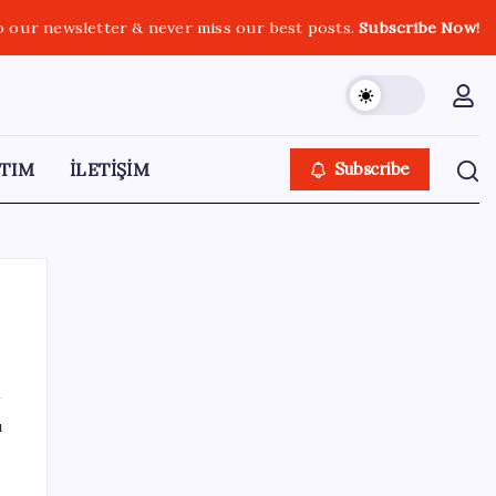
o our newsletter & never miss our best posts.
Subscribe Now!
TIM
İLETİŞİM
Subscribe
SON YAZILAR
ı
Bakan Yumaklı Güvenli Elektronik Küpe
İzleme Sistemi’ni tanıttı! “Her hayvanın