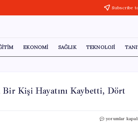
Subscribe t
ĞİTİM
EKONOMİ
SAĞLIK
TEKNOLOJİ
TANI
 Bir Kişi Hayatını Kaybetti, Dört
İstinat
yorumlar kapal
Duvarına
Çarpan
Araçta