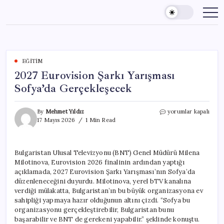
Skip
to
content
EĞITIM
2027 Eurovision Şarkı Yarışması
Sofya’da Gerçekleşecek
2027
By
Mehmet Yıldız
yorumlar kapalı
Eurovision
17 Mayıs 2026
1 Min Read
Şarkı
Yarışması
Sofya’da
Bulgaristan Ulusal Televizyonu (BNT) Genel Müdürü Milena
Gerçekleşecek
Milotinova, Eurovision 2026 finalinin ardından yaptığı
için
açıklamada, 2027 Eurovision Şarkı Yarışması’nın Sofya’da
düzenleneceğini duyurdu. Milotinova, yerel bTV kanalına
verdiği mülakatta, Bulgaristan’ın bu büyük organizasyona ev
sahipliği yapmaya hazır olduğunun altını çizdi. “Sofya bu
organizasyonu gerçekleştirebilir, Bulgaristan bunu
başarabilir ve BNT de gerekeni yapabilir.” şeklinde konuştu.