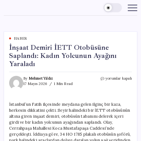
Skip
to
content
HABER
İnşaat Demiri İETT Otobüsüne
Saplandı: Kadın Yolcunun Ayağını
Yaraladı
İnşaat
By
Mehmet Yıldız
yorumlar kapalı
Demiri
17 Mayıs 2026
1 Min Read
İETT
Otobüsüne
Saplandı:
İstanbul’un Fatih ilçesinde meydana gelen ilginç bir kaza,
Kadın
herkesin dikkatini çekti. Seyir halindeki bir İETT otobüsünün
Yolcunun
Ayağını
altına giren inşaat demiri, otobüsün tabanını delerek içeri
Yaraladı
girdi ve bir kadın yolcunun ayağından saplandı. Olay,
için
Cerrahpaşa Mahallesi Koca Mustafapaşa Caddesi’nde
gerçekleşti. İddiaya göre, 34 HO 1785 plakalı otobüsün şoförü,
park halindeki araçlardan dolayı daralan yolun sağ şeridinden