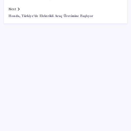
Next
Honda, Türkiye’de Elektrikli Araç Üretimine Başlıyor
SON YAZILAR
ING’den dolar/TL tahmini
Eskişehir’de 2 belediye başkanı YENİ Parti’ye geçti
Redmi 17 ve 17 5G 7.500 mAh Batarya ile Tanıtıldı
AB’den Ar-Ge’ye 130 milyar euroluk kaynak
Bakan Yumaklı Güvenli Elektronik Küpe İzleme