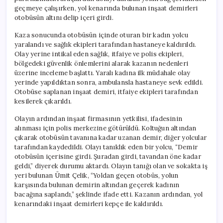
geçmeye çalışırken, yol kenarında bulunan inşaat demirleri
otobüsün altını delip içeri girdi.
Kaza sonucunda otobüsün içinde oturan bir kadın yolcu
yaralandı ve sağlık ekipleri tarafından hastaneye kaldırıldı.
Olay yerine intikal eden sağlık, itfaiye ve polis ekipleri,
bölgedeki güvenlik önlemlerini alarak kazanın nedenleri
üzerine inceleme başlattı. Yaralı kadına ilk müdahale olay
yerinde yapıldıktan sonra, ambulansla hastaneye sevk edildi.
Otobüse saplanan inşaat demiri, itfaiye ekipleri tarafından
kesilerek çıkarıldı.
Olayın ardından inşaat firmasının yetkilisi, ifadesinin
alınması için polis merkezine götürüldü. Koltuğun altından
çıkarak otobüsün tavanına kadar uzanan demir, diğer yolcular
tarafından kaydedildi. Olayı tanıklık eden bir yolcu, “Demir
otobüsün içerisine girdi. Şuradan girdi, tavandan öne kadar
geldi,” diyerek durumu aktardı. Olayın tanığı olan ve sokakta iş
yeri bulunan Ümit Çelik, “Yoldan geçen otobüs, yolun
karşısında bulunan demirin altından geçerek kadının
bacağına saplandı,” şeklinde ifade etti. Kazanın ardından, yol
kenarındaki inşaat demirleri kepçe ile kaldırıldı.