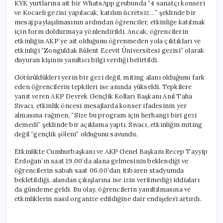
KYK yurtlarına ait bir WhatsApp grubunda “4 sanatçı konseri
ve Kocaeli gezisi yapılacak, katılım ücretsiz…” şeklinde bir
mesaj paylaşılmasının ardından öğrenciler, etkinliğe katılmak
için form doldurmaya yönlendirildi. Ancak, öğrencilerin
etkinliğin AKP’ye ait olduğunu öğrenmeden yola çıktıkları ve
etkinliği “Zonguldak Bülent Ecevit Üniversitesi gezisi” olarak
duyuran kişinin yanıltıcı bilgi verdiği belirtildi.
Götürüldükleri yerin bir gezi değil, miting alanı olduğunu fark
eden öğrencilerin tepkileri ise anında yükseldi. Tepkilere
yanıt veren AKP Devrek Gençlik Kolları Başkanı Anıl Taha
Sıvacı, etkinlik öncesi mesajlarda konser ifadesinin yer
almasına rağmen, “Size bu program için herhangi biri gezi
demedi” şeklinde bir açıklama yaptı. Sıvacı, etkinliğin miting
değil “gençlik şöleni” olduğunu savundu.
Etkinlikte Cumhurbaşkanı ve AKP Genel Başkanı Recep Tayyip
Erdoğan’ın saat 19.00’da alana gelmesinin beklendiği ve
öğrencilerin sabah saat 06.00’dan itibaren stadyumda
bekletildiği, alandan çıkışlarına ise izin verilmediği iddiaları
da gündeme geldi. Bu olay, öğrencilerin yanıltılmasına ve
etkinliklerin nasıl organize edildiğine dair endişeleri artırdı.