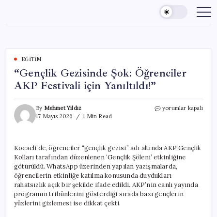
Skip
to
content
EĞITIM
“Gençlik Gezisinde Şok: Öğrenciler
AKP Festivali için Yanıltıldı!”
“Gençlik
By
Mehmet Yıldız
yorumlar kapalı
Gezisinde
17 Mayıs 2026
1 Min Read
Şok:
Öğrenciler
AKP
Kocaeli’de, öğrenciler “gençlik gezisi” adı altında AKP Gençlik
Festivali
Kolları tarafından düzenlenen ‘Gençlik Şöleni’ etkinliğine
için
Yanıltıldı!”
götürüldü. WhatsApp üzerinden yapılan yazışmalarda,
için
öğrencilerin etkinliğe katılma konusunda duydukları
rahatsızlık açık bir şekilde ifade edildi. AKP’nin canlı yayında
programın tribünlerini gösterdiği sırada bazı gençlerin
yüzlerini gizlemesi ise dikkat çekti.