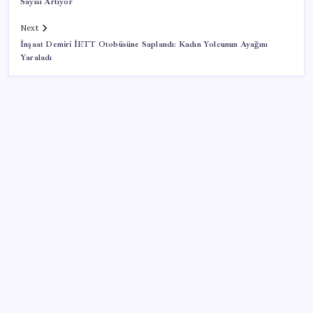
Sayısı Artıyor
Next
İnşaat Demiri İETT Otobüsüne Saplandı: Kadın Yolcunun Ayağını
Yaraladı
SON YAZILAR
ING’den dolar/TL tahmini
Eskişehir’de 2 belediye başkanı YENİ Parti’ye geçti
Redmi 17 ve 17 5G 7.500 mAh Batarya ile Tanıtıldı
AB’den Ar-Ge’ye 130 milyar euroluk kaynak