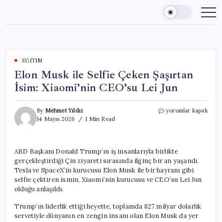
Skip
to
content
EĞITIM
Elon Musk ile Selfie Çeken Şaşırtan
İsim: Xiaomi’nin CEO’su Lei Jun
Elon
By
Mehmet Yıldız
yorumlar kapalı
Musk
14 Mayıs 2026
1 Min Read
ile
Selfie
Çeken
ABD Başkanı Donald Trump’ın iş insanlarıyla birlikte
Şaşırtan
gerçekleştirdiği Çin ziyareti sırasında ilginç bir an yaşandı.
İsim:
Xiaomi’nin
Tesla ve SpaceX’in kurucusu Elon Musk ile bir hayranı gibi
CEO’su
selfie çektiren ismin, Xiaomi’nin kurucusu ve CEO’su Lei Jun
Lei
olduğu anlaşıldı.
Jun
için
Trump’ın liderlik ettiği heyette, toplamda 827 milyar dolarlık
servetiyle dünyanın en zengin insanı olan Elon Musk da yer