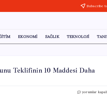
Subscribe t
ĞİTİM
EKONOMİ
SAĞLIK
TEKNOLOJİ
TANI
u Teklifinin 10 Maddesi Daha
TBMM’de
yorumlar kapal
Toprak
Koruma
Kanunu