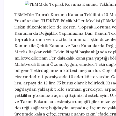
TBMM’de Toprak Koruma Kanunu Teklifinin 10 Madd
Yusuf Arslan TÜRKİYE Büyük Millet Meclisi (TBMM)
ilişkin düzenlemeleri de içeren, ‘Toprak Koruma ve
Kanunlarda Değişiklik Yapılmasına Dair Kanun Tekl
toprak koruma ve arazi kullanımına ilişkin düzenl
Kanunu ile Çeltik Kanunu ve Bazı Kanunlarda Değiş
Meclis Başkanvekili Tekin Bingöl başkanlığında t
milletvekillerinin 1’er dakikalık konuşma yaptığı 
Milletvekili İlhami Özcan Aygun, elindeki Tekirdağ
bölgem Tekirdağ’ımızın köftesi meşhurdur. Coğrafi
civarındadır, 1 porsiyonda 10 adet köfte vardır. G
lira, arpayı da 12 lira 75 kuruş olarak belirledi. Kı
buğdaydan yaklaşık 3 kilo satması gerekiyor, arpa
yetkililer gözünüzü açın, çiftçimizi destekleyin. Ü
ve Tarım Bakanı’na sesleniyorum; çiftçilerimize 
desteği sağlayın; buğdayda, arpada çiftçimize yakl
üretimde kalan çiftçilerimize sahip çıkın” ifade