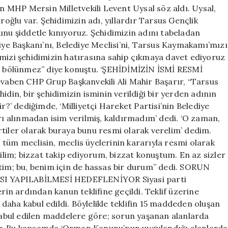
P Mersin Milletvekili Levent Uysal söz aldı. Uysal,
ğlu var. Şehidimizin adı, yıllardır Tarsus Gençlik
unu şiddetle kınıyoruz. Şehidimizin adını tabeladan
diye Başkanı’nı, Belediye Meclisi’ni, Tarsus Kaymakamı’mızı
imizi şehidimizin hatırasına sahip çıkmaya davet ediyoruz
an bölünmez” diye konuştu. ‘ŞEHİDİMİZİN İSMİ RESMİ
aben CHP Grup Başkanvekili Ali Mahir Başarır, “Tarsus
idin, bir şehidimizin isminin verildiği bir yerden adının
r?’ dediğimde, ‘Milliyetçi Hareket Partisi’nin Belediye
arı alınmadan isim verilmiş, kaldırmadım’ dedi. ‘O zaman,
rtiler olarak buraya bunu resmi olarak verelim’ dedim.
tüm meclisin, meclis üyelerinin kararıyla resmi olarak
kilim; bizzat takip ediyorum, bizzat konuştum. En az sizler
ttim; bu, benim için de hassas bir durum” dedi. SORUN
YAPILABİLMESİ HEDEFLENİYOR Siyasi parti
n ardından kanun teklifine geçildi. Teklif üzerine
aha kabul edildi. Böylelikle teklifin 15 maddeden oluşan
abul edilen maddelere göre; sorun yaşanan alanlarda