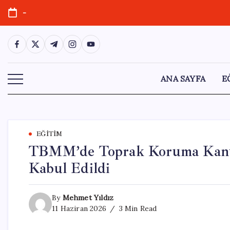
Skip
-
to
content
https://www.facebook.com/
https://twitter.com/
https://t.me/
https://www.instagram.com/
https://youtube.com/
ANA SAYFA
E
EĞITIM
TBMM’de Toprak Koruma Kanun
Kabul Edildi
By
Mehmet Yıldız
11 Haziran 2026
3 Min Read