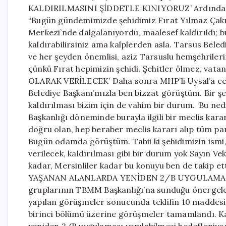
KALDIRILMASINI ŞİDDETLE KINIYORUZ’ Ardından MH
“Bugün gündemimizde şehidimiz Fırat Yılmaz Çakıro
Merkezi’nde dalgalanıyordu, maalesef kaldırıldı; b
kaldırabilirsiniz ama kalplerden asla. Tarsus Bele
ve her şeyden önemlisi, aziz Tarsuslu hemşehriler
çünkü Fırat hepimizin şehidi. Şehitler ölmez, vat
OLARAK VERİLECEK’ Daha sonra MHP’li Uysal’a cev
Belediye Başkanı’mızla ben bizzat görüştüm. Bir şeh
kaldırılması bizim için de vahim bir durum. ‘Bu nedi
Başkanlığı döneminde burayla ilgili bir meclis kar
doğru olan, hep beraber meclis kararı alıp tüm pa
Bugün odamda görüştüm. Tabii ki şehidimizin ismi, 
verilecek, kaldırılması gibi bir durum yok Sayın Ve
kadar, Mersinliler kadar bu konuyu ben de takip e
YAŞANAN ALANLARDA YENİDEN 2/B UYGULAMASI 
gruplarının TBMM Başkanlığı’na sunduğu önergeleri
yapılan görüşmeler sonucunda teklifin 10 maddesi d
birinci bölümü üzerine görüşmeler tamamlandı. K