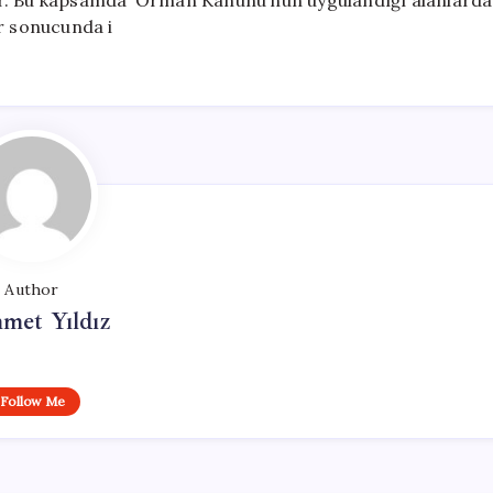
or. Bu kapsamda ‘Orman Kanunu’nun uygulandığı alanlarda
r sonucunda i
Author
met Yıldız
Follow Me