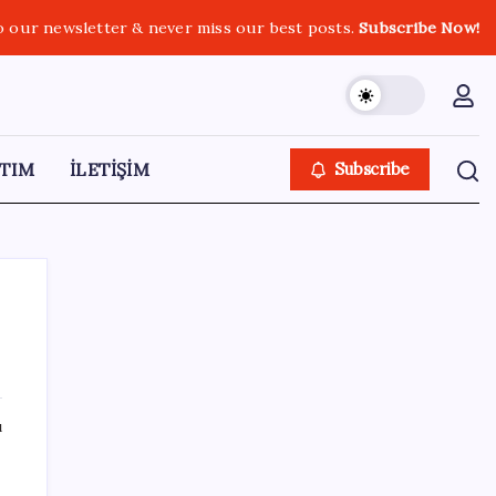
o our newsletter & never miss our best posts.
Subscribe Now!
TIM
İLETİŞİM
Subscribe
SON YAZILAR
ı
Erdoğan’dan Suudi Arabistan’a günübirlik
çalışma ziyareti