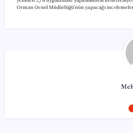
yeniden 2/B uygulaması yapılabilmesi hedefleniy
Orman Genel Müdürlüğü’nün yapacağı incelemele
Meh