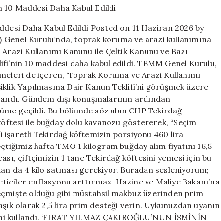
Teklifinin
10
esi Daha Kabul Edildi Posted on 11 Haziran 2026 by
Maddesi
 Genel Kurulu’nda, toprak koruma ve arazi kullanımına
Daha
 Arazi Kullanımı Kanunu ile Çeltik Kanunu ve Bazı
Kabul
Edildi
ifi’nin 10 maddesi daha kabul edildi. TBMM Genel Kurulu,
için
emeleri de içeren, ‘Toprak Koruma ve Arazi Kullanımı
iklik Yapılmasına Dair Kanun Teklifi’ni görüşmek üzere
oplandı. Gündem dışı konuşmalarının ardından
bölüme geçildi. Bu bölümde söz alan CHP Tekirdağ
 köftesi ile buğday dolu kavanozu göstererek, “Seçim
 işaretli Tekirdağ köftemizin porsiyonu 460 lira
eçtiğimiz hafta TMO 1 kilogram buğday alım fiyatını 16,5
sacası, çiftçimizin 1 tane Tekirdağ köftesini yemesi için bu
dan da 4 kilo satması gerekiyor. Buradan sesleniyorum;
reticiler enflasyonu arttırmaz. Hazine ve Maliye Bakanı’na
geçmişte olduğu gibi müstahsil makbuz üzerinden prim
aşık olarak 2,5 lira prim desteği verin. Uykunuzdan uyanın
lerini kullandı. ‘FIRAT YILMAZ ÇAKIROĞLU’NUN İSMİNİN