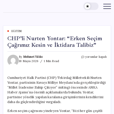
Skip
to
content
EĞITIM
CHP’li Nurten Yontar: “Erken Seçim
Çağrımız Kesin ve İktidara Talibiz”
CHP’li
By
Mehmet Yıldız
yorumlar kapalı
Nurten
18 Mayıs 2026
1 Min Read
Yontar:
“Erken
Seçim
Cumhuriyet Halk Partisi (CHP) Tekirdağ Milletvekili Nurten
Çağrımız
Yontar, partisinin Kuvayı Milliye Meydanı’nda gerçekleştirdiği
Kesin
ve
“Millet İradesine Sahip Çıkıyor” mitingi öncesinde ANKA
İktidara
Haber Ajansı’na önemli açıklamalarda bulundu. Yontar,
Talibiz”
partisine yönelik yapılan karalama girişimlerinin kendilerini
için
daha da güçlendirdiğini vurguladı.
Erken seçim çağrısını yineleyen Yontar, “Bizi her gün çeşitli