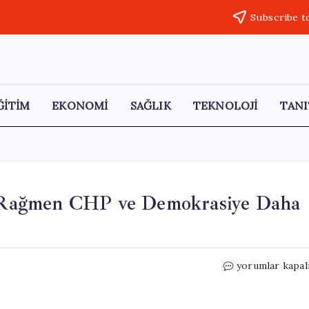
Subscribe t
ĞİTİM
EKONOMİ
SAĞLIK
TEKNOLOJİ
TANI
ra Rağmen CHP ve Demokrasiye Daha
Bakırlıoğlu:
yorumlar kapal
“Halk,
Saldırılara
Rağmen