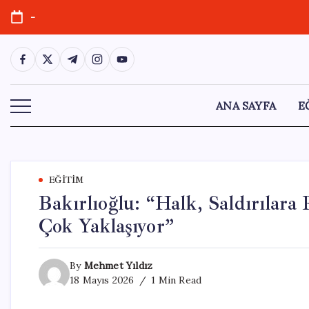
Skip
-
to
content
https://www.facebook.com/
https://twitter.com/
https://t.me/
https://www.instagram.com/
https://youtube.com/
ANA SAYFA
E
EĞITIM
Bakırlıoğlu: “Halk, Saldırıla
Çok Yaklaşıyor”
By
Mehmet Yıldız
18 Mayıs 2026
1 Min Read