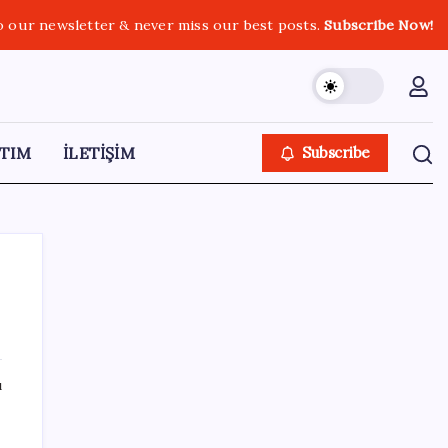
o our newsletter & never miss our best posts.
Subscribe Now!
TIM
İLETİŞİM
Subscribe
SON YAZILAR
ı
Erdoğan’dan Suudi Arabistan’a günübirlik
çalışma ziyareti