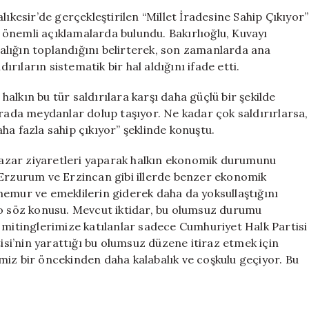
CHP
lıkesir’de gerçekleştirilen “Millet İradesine Sahip Çıkıyor”
ve
önemli açıklamalarda bulundu. Bakırlıoğlu, Kuvayı
Demokrasiye
abalığın toplandığını belirterek, son zamanlarda ana
Daha
ırıların sistematik bir hal aldığını ifade etti.
Çok
Yaklaşıyor”
 halkın bu tür saldırılara karşı daha güçlü bir şekilde
için
urada meydanlar dolup taşıyor. Ne kadar çok saldırırlarsa,
ha fazla sahip çıkıyor” şeklinde konuştu.
e pazar ziyaretleri yaparak halkın ekonomik durumunu
 Erzurum ve Erzincan gibi illerde benzer ekonomik
, memur ve emeklilerin giderek daha da yoksullaştığını
lo söz konusu. Mevcut iktidar, bu olumsuz durumu
 mitinglerimize katılanlar sadece Cumhuriyet Halk Partisi
tisi’nin yarattığı bu olumsuz düzene itiraz etmek için
miz bir öncekinden daha kalabalık ve coşkulu geçiyor. Bu