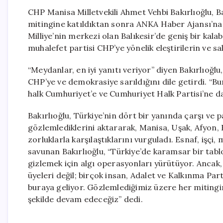
CHP Manisa Milletvekili Ahmet Vehbi Bakırlıoğlu, Ba
mitingine katıldıktan sonra ANKA Haber Ajansı’na 
Milliye’nin merkezi olan Balıkesir’de geniş bir kal
muhalefet partisi CHP’ye yönelik eleştirilerin ve sald
“Meydanlar, en iyi yanıtı veriyor” diyen Bakırlıoğlu,
CHP’ye ve demokrasiye sarıldığını dile getirdi. “B
halk Cumhuriyet’e ve Cumhuriyet Halk Partisi’ne da
Bakırlıoğlu, Türkiye’nin dört bir yanında çarşı v
gözlemlediklerini aktararak, Manisa, Uşak, Afyon,
zorluklarla karşılaştıklarını vurguladı. Esnaf, işçi
savunan Bakırlıoğlu, “Türkiye’de karamsar bir tab
gizlemek için algı operasyonları yürütüyor. Ancak,
üyeleri değil; birçok insan, Adalet ve Kalkınma Par
buraya geliyor. Gözlemlediğimiz üzere her mitingi
şekilde devam edeceğiz” dedi.