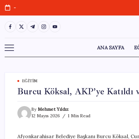
Skip
-
to
content
https://www.facebook.com/
https://twitter.com/
https://t.me/
https://www.instagram.com/
https://youtube.com/
ANA SAYFA
E
EĞITIM
Burcu Köksal, AKP’ye Katıldı 
By
Mehmet Yıldız
12 Mayıs 2026
1 Min Read
Afyonkarahisar Belediye Başkanı Burcu Köksal, Cum