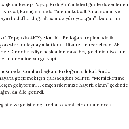
Yeni
urbaşkanı Recep Tayyip Erdoğan’ın liderliğinde düzenlenen
Döneme
an Köksal, konuşmasında “Ailenin kutsallığına inanan ve
Hızla
e aynı hedefler doğrultusunda yürüyeceğim” ifadelerini
Başladı
için
ysel Topçu da AKP’ye katıldı. Erdoğan, toplantıda iki
 görevleri dolayısıyla kutladı. “Hizmet mücadelesini AK
ar ve Dinar belediye başkanlarımıza hoş geldiniz diyorum”
lerin önemine vurgu yaptı.
onuşmada, Cumhurbaşkanı Erdoğan’ın liderliğinde
ayata geçirmek için çalışacağını belirtti. “Memleketime,
 için geliyorum. Hemşehrilerimize hayırlı olsun” şeklinde
ğını da dile getirdi.
eğişim ve gelişim açısından önemli bir adım olarak