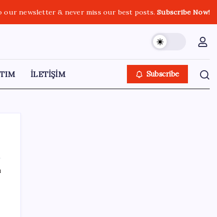
o our newsletter & never miss our best posts.
Subscribe Now!
TIM
İLETİŞİM
Subscribe
ı
SON YAZILAR
Erdoğan’dan Suudi Arabistan’a günübirlik
çalışma ziyareti