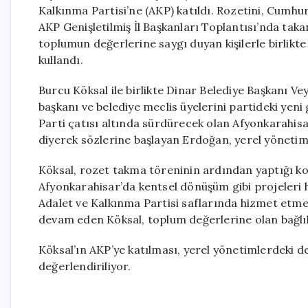
Kalkınma Partisi’ne (AKP) katıldı. Rozetini, Cumh
AKP Genişletilmiş İl Başkanları Toplantısı’nda tak
toplumun değerlerine saygı duyan kişilerle birlikt
kullandı.
Burcu Köksal ile birlikte Dinar Belediye Başkanı Ve
başkanı ve belediye meclis üyelerini partideki yeni
Parti çatısı altında sürdürecek olan Afyonkarahis
diyerek sözlerine başlayan Erdoğan, yerel yönetim
Köksal, rozet takma töreninin ardından yaptığı k
Afyonkarahisar’da kentsel dönüşüm gibi projeleri h
Adalet ve Kalkınma Partisi saflarında hizmet etmek
devam eden Köksal, toplum değerlerine olan bağlılı
Köksal’ın AKP’ye katılması, yerel yönetimlerdeki d
değerlendiriliyor.