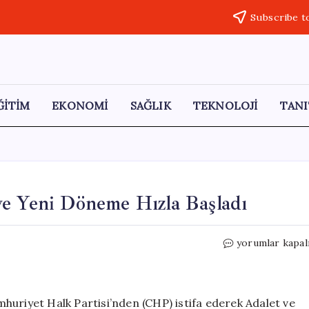
Subscribe t
ĞİTİM
EKONOMİ
SAĞLIK
TEKNOLOJİ
TANI
ve Yeni Döneme Hızla Başladı
Burcu
yorumlar kapal
Köksal,
AKP’ye
Katıldı
ve
huriyet Halk Partisi’nden (CHP) istifa ederek Adalet ve