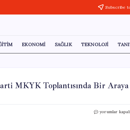
Subscribe t
ĞİTİM
EKONOMİ
SAĞLIK
TEKNOLOJİ
TANI
rti MKYK Toplantısında Bir Araya
Cumhurbaşkanı
yorumlar kapal
Erdoğan,
AK
Parti