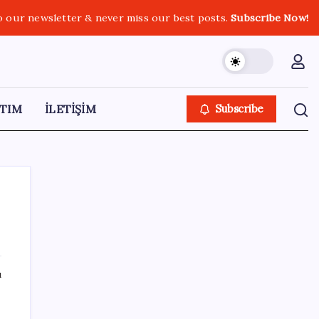
o our newsletter & never miss our best posts.
Subscribe Now!
TIM
İLETİŞİM
Subscribe
SON YAZILAR
ı
iPhone ve Windows Arasında Kopyala
Yapıştır Dönemi Başlıyor