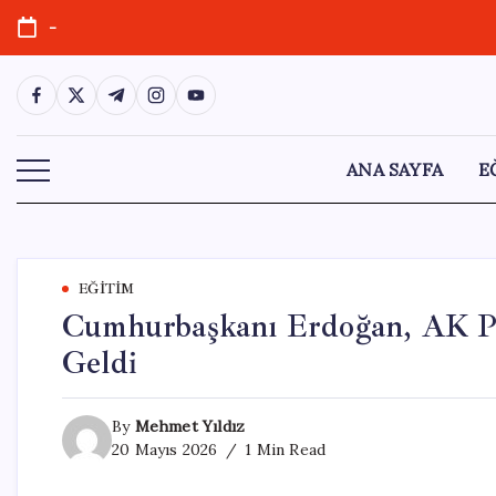
Skip
-
to
content
https://www.facebook.com/
https://twitter.com/
https://t.me/
https://www.instagram.com/
https://youtube.com/
ANA SAYFA
E
EĞITIM
Cumhurbaşkanı Erdoğan, AK Pa
Geldi
By
Mehmet Yıldız
20 Mayıs 2026
1 Min Read