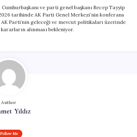
MKYK
 Cumhurbaşkanı ve parti genel başkanı Recep Tayyip
Toplantısında
 2026 tarihinde AK Parti Genel Merkezi’nin konferans
Bir
. AK Parti’nin geleceği ve mevcut politikaları üzerinde
Araya
kararların alınması bekleniyor.
Geldi
için
Author
met Yıldız
Follow Me