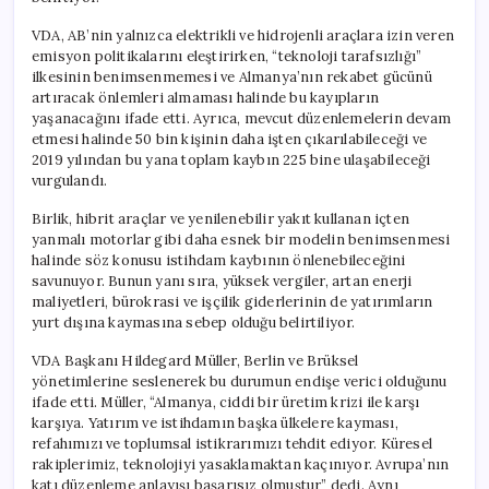
için
VDA, AB’nin yalnızca elektrikli ve hidrojenli araçlara izin veren
emisyon politikalarını eleştirirken, “teknoloji tarafsızlığı”
ilkesinin benimsenmemesi ve Almanya’nın rekabet gücünü
artıracak önlemleri almaması halinde bu kayıpların
yaşanacağını ifade etti. Ayrıca, mevcut düzenlemelerin devam
etmesi halinde 50 bin kişinin daha işten çıkarılabileceği ve
2019 yılından bu yana toplam kaybın 225 bine ulaşabileceği
vurgulandı.
Birlik, hibrit araçlar ve yenilenebilir yakıt kullanan içten
yanmalı motorlar gibi daha esnek bir modelin benimsenmesi
halinde söz konusu istihdam kaybının önlenebileceğini
savunuyor. Bunun yanı sıra, yüksek vergiler, artan enerji
maliyetleri, bürokrasi ve işçilik giderlerinin de yatırımların
yurt dışına kaymasına sebep olduğu belirtiliyor.
VDA Başkanı Hildegard Müller, Berlin ve Brüksel
yönetimlerine seslenerek bu durumun endişe verici olduğunu
ifade etti. Müller, “Almanya, ciddi bir üretim krizi ile karşı
karşıya. Yatırım ve istihdamın başka ülkelere kayması,
refahımızı ve toplumsal istikrarımızı tehdit ediyor. Küresel
rakiplerimiz, teknolojiyi yasaklamaktan kaçınıyor. Avrupa’nın
katı düzenleme anlayışı başarısız olmuştur” dedi. Aynı