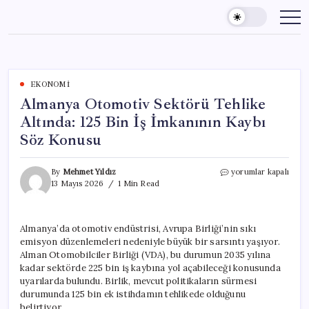
Skip
to
content
EKONOMI
Almanya Otomotiv Sektörü Tehlike
Altında: 125 Bin İş İmkanının Kaybı
Söz Konusu
Almanya
By
Mehmet Yıldız
yorumlar kapalı
Otomotiv
13 Mayıs 2026
1 Min Read
Sektörü
Tehlike
Altında:
Almanya’da otomotiv endüstrisi, Avrupa Birliği’nin sıkı
125
emisyon düzenlemeleri nedeniyle büyük bir sarsıntı yaşıyor.
Bin
İş
Alman Otomobilciler Birliği (VDA), bu durumun 2035 yılına
İmkanının
kadar sektörde 225 bin iş kaybına yol açabileceği konusunda
Kaybı
uyarılarda bulundu. Birlik, mevcut politikaların sürmesi
Söz
durumunda 125 bin ek istihdamın tehlikede olduğunu
Konusu
belirtiyor.