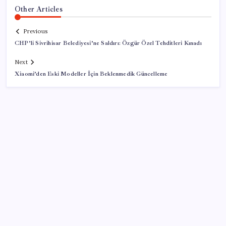
Other Articles
Previous
CHP’li Sivrihisar Belediyesi’ne Saldırı: Özgür Özel Tehditleri Kınadı
Next
Xiaomi’den Eski Modeller İçin Beklenmedik Güncelleme
SON YAZILAR
Erdoğan’dan Suudi Arabistan’a günübirlik çalışma
ziyareti