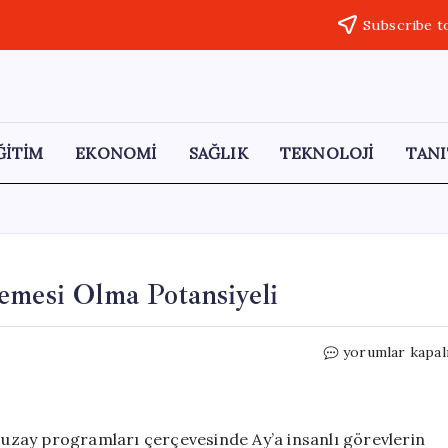
Subscribe t
ĞİTİM
EKONOMİ
SAĞLIK
TEKNOLOJİ
TANI
emesi Olma Potansiyeli
Ay
yorumlar kapal
Tozu:
Geleceğin
İnşaat
Malzemesi
i uzay programları çerçevesinde Ay’a insanlı görevlerin