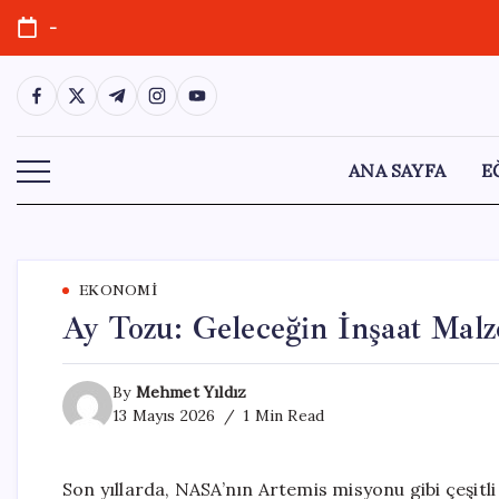
Skip
-
to
content
https://www.facebook.com/
https://twitter.com/
https://t.me/
https://www.instagram.com/
https://youtube.com/
ANA SAYFA
E
EKONOMI
Ay Tozu: Geleceğin İnşaat Malz
By
Mehmet Yıldız
13 Mayıs 2026
1 Min Read
Son yıllarda, NASA’nın Artemis misyonu gibi çeşitl