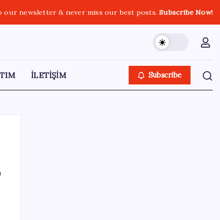
o our newsletter & never miss our best posts.
Subscribe Now!
TIM
İLETİŞİM
Subscribe
ı
SON YAZILAR
20.000 TL Altına Satın Alınabilecek Fiyat
Performans 6 Tablet!