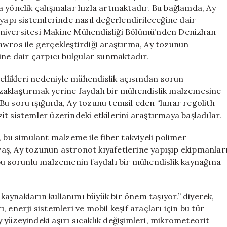
Olma
a yönelik çalışmalar hızla artmaktadır. Bu bağlamda, Ay
Potansiyeli
tyapı sistemlerinde nasıl değerlendirileceğine dair
için
Üniversitesi Makine Mühendisliği Bölümü’nden Denizhan
awros ile gerçekleştirdiği araştırma, Ay tozunun
ine dair çarpıcı bulgular sunmaktadır.
zellikleri nedeniyle mühendislik açısından sorun
zaklaştırmak yerine faydalı bir mühendislik malzemesine
Bu soru ışığında, Ay tozunu temsil eden “lunar regolith
t sistemler üzerindeki etkilerini araştırmaya başladılar.
 bu simulant malzeme ile fiber takviyeli polimer
aş, Ay tozunun astronot kıyafetlerine yapışıp ekipmanlar
 bu sorunlu malzemenin faydalı bir mühendislik kaynağına
l kaynakların kullanımı büyük bir önem taşıyor.” diyerek,
 enerji sistemleri ve mobil keşif araçları için bu tür
Ay yüzeyindeki aşırı sıcaklık değişimleri, mikrometeorit