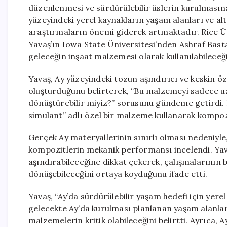
düzenlenmesi ve sürdürülebilir üslerin kurulmasın
yüzeyindeki yerel kaynakların yaşam alanları ve al
araştırmaların önemi giderek artmaktadır. Rice 
Yavaş’ın Iowa State Üniversitesi’nden Ashraf Bast
geleceğin inşaat malzemesi olarak kullanılabileceğ
Yavaş, Ay yüzeyindeki tozun aşındırıcı ve keskin ö
oluşturduğunu belirterek, “Bu malzemeyi sadece u
dönüştürebilir miyiz?” sorusunu gündeme getirdi. 
simulant” adlı özel bir malzeme kullanarak kompozi
Gerçek Ay materyallerinin sınırlı olması nedeniyle,
kompozitlerin mekanik performansı incelendi. Yav
aşındırabileceğine dikkat çekerek, çalışmalarının
dönüşebileceğini ortaya koyduğunu ifade etti.
Yavaş, “Ay’da sürdürülebilir yaşam hedefi için yere
gelecekte Ay’da kurulması planlanan yaşam alanları,
malzemelerin kritik olabileceğini belirtti. Ayrıca, 