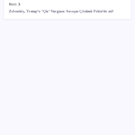
Next
Zelenskiy, Trump’a ‘Çin’ Vurgusu: Savaşın Çözümü Pekin’de mi?
SON YAZILAR
Bakan Yumaklı Güvenli Elektronik Küpe İzleme
Sistemi’ni tanıttı! “Her hayvanın dijital bir kimliği
olacak”
Açlık krizine karşı 9 sağlıklı kurtarıcı! Paketli
atıştırmalıklar yerine bunları tüketin
Temmuz’da yabancının en çok alım satım yaptığı