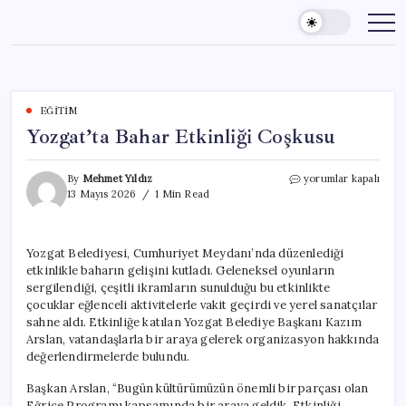
Skip
to
content
EĞITIM
Yozgat’ta Bahar Etkinliği Coşkusu
Yozgat’ta
By
Mehmet Yıldız
yorumlar kapalı
Bahar
13 Mayıs 2026
1 Min Read
Etkinliği
Coşkusu
için
Yozgat Belediyesi, Cumhuriyet Meydanı’nda düzenlediği
etkinlikle baharın gelişini kutladı. Geleneksel oyunların
sergilendiği, çeşitli ikramların sunulduğu bu etkinlikte
çocuklar eğlenceli aktivitelerle vakit geçirdi ve yerel sanatçılar
sahne aldı. Etkinliğe katılan Yozgat Belediye Başkanı Kazım
Arslan, vatandaşlarla bir araya gelerek organizasyon hakkında
değerlendirmelerde bulundu.
Başkan Arslan, “Bugün kültürümüzün önemli bir parçası olan
Eğrice Programı kapsamında bir araya geldik. Etkinliği