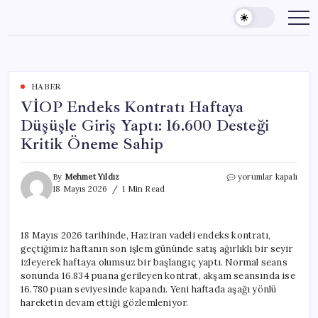
Skip
to
content
HABER
VİOP Endeks Kontratı Haftaya
Düşüşle Giriş Yaptı: 16.600 Desteği
Kritik Öneme Sahip
VİOP
By
Mehmet Yıldız
yorumlar kapalı
Endeks
18 Mayıs 2026
1 Min Read
Kontratı
Haftaya
Düşüşle
18 Mayıs 2026 tarihinde, Haziran vadeli endeks kontratı,
Giriş
geçtiğimiz haftanın son işlem gününde satış ağırlıklı bir seyir
Yaptı:
16.600
izleyerek haftaya olumsuz bir başlangıç yaptı. Normal seans
Desteği
sonunda 16.834 puana gerileyen kontrat, akşam seansında ise
Kritik
16.780 puan seviyesinde kapandı. Yeni haftada aşağı yönlü
Öneme
hareketin devam ettiği gözlemleniyor.
Sahip