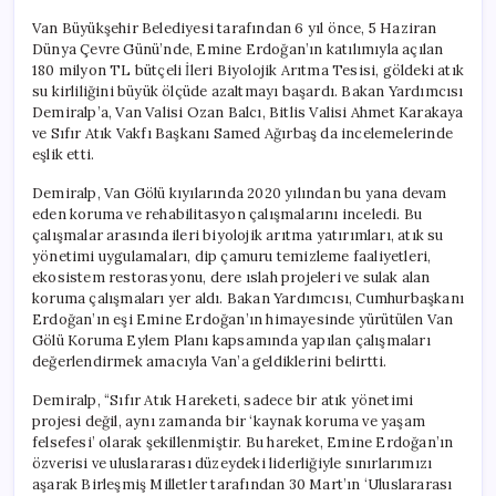
Van Büyükşehir Belediyesi tarafından 6 yıl önce, 5 Haziran
Dünya Çevre Günü’nde, Emine Erdoğan’ın katılımıyla açılan
180 milyon TL bütçeli İleri Biyolojik Arıtma Tesisi, göldeki atık
su kirliliğini büyük ölçüde azaltmayı başardı. Bakan Yardımcısı
Demiralp’a, Van Valisi Ozan Balcı, Bitlis Valisi Ahmet Karakaya
ve Sıfır Atık Vakfı Başkanı Samed Ağırbaş da incelemelerinde
eşlik etti.
Demiralp, Van Gölü kıyılarında 2020 yılından bu yana devam
eden koruma ve rehabilitasyon çalışmalarını inceledi. Bu
çalışmalar arasında ileri biyolojik arıtma yatırımları, atık su
yönetimi uygulamaları, dip çamuru temizleme faaliyetleri,
ekosistem restorasyonu, dere ıslah projeleri ve sulak alan
koruma çalışmaları yer aldı. Bakan Yardımcısı, Cumhurbaşkanı
Erdoğan’ın eşi Emine Erdoğan’ın himayesinde yürütülen Van
Gölü Koruma Eylem Planı kapsamında yapılan çalışmaları
değerlendirmek amacıyla Van’a geldiklerini belirtti.
Demiralp, “Sıfır Atık Hareketi, sadece bir atık yönetimi
projesi değil, aynı zamanda bir ‘kaynak koruma ve yaşam
felsefesi’ olarak şekillenmiştir. Bu hareket, Emine Erdoğan’ın
özverisi ve uluslararası düzeydeki liderliğiyle sınırlarımızı
aşarak Birleşmiş Milletler tarafından 30 Mart’ın ‘Uluslararası