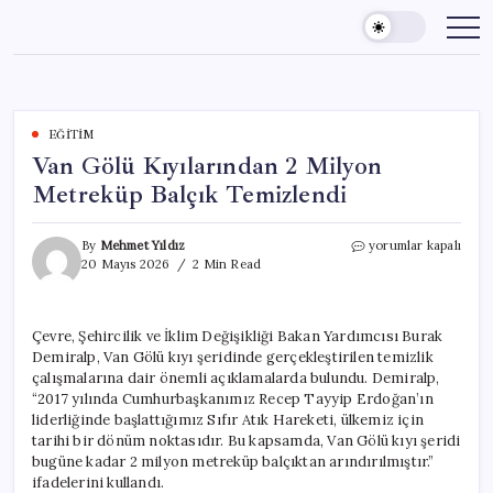
Skip
to
content
EĞITIM
Van Gölü Kıyılarından 2 Milyon
Metreküp Balçık Temizlendi
Van
By
Mehmet Yıldız
yorumlar kapalı
Gölü
20 Mayıs 2026
2 Min Read
Kıyılarından
2
Milyon
Çevre, Şehircilik ve İklim Değişikliği Bakan Yardımcısı Burak
Metreküp
Demiralp, Van Gölü kıyı şeridinde gerçekleştirilen temizlik
Balçık
Temizlendi
çalışmalarına dair önemli açıklamalarda bulundu. Demiralp,
için
“2017 yılında Cumhurbaşkanımız Recep Tayyip Erdoğan’ın
liderliğinde başlattığımız Sıfır Atık Hareketi, ülkemiz için
tarihi bir dönüm noktasıdır. Bu kapsamda, Van Gölü kıyı şeridi
bugüne kadar 2 milyon metreküp balçıktan arındırılmıştır.”
ifadelerini kullandı.