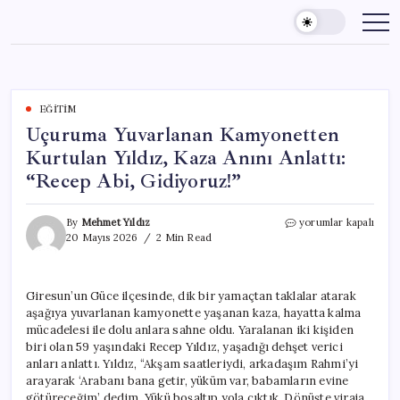
Skip
to
content
EĞITIM
Uçuruma Yuvarlanan Kamyonetten
Kurtulan Yıldız, Kaza Anını Anlattı:
“Recep Abi, Gidiyoruz!”
Uçuruma
By
Mehmet Yıldız
yorumlar kapalı
Yuvarlanan
20 Mayıs 2026
2 Min Read
Kamyonetten
Kurtulan
Yıldız,
Giresun’un Güce ilçesinde, dik bir yamaçtan taklalar atarak
Kaza
aşağıya yuvarlanan kamyonette yaşanan kaza, hayatta kalma
Anını
Anlattı:
mücadelesi ile dolu anlara sahne oldu. Yaralanan iki kişiden
“Recep
biri olan 59 yaşındaki Recep Yıldız, yaşadığı dehşet verici
Abi,
anları anlattı. Yıldız, “Akşam saatleriydi, arkadaşım Rahmi’yi
Gidiyoruz!”
arayarak ‘Arabanı bana getir, yüküm var, babamların evine
için
götüreceğim’ dedim. Yükü boşaltıp yola çıktık. Dönüşte viraja