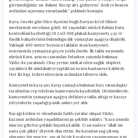
giremediğimiz an, Rahmi ‘Recep abi, gidiyoruz’ dedi ve hemen
ardından uçuruma yuvarlandık.” şeklinde konuştu.
Kaza, önceki gün Güce ilçesine bağlı Sarıyar köyü Güner
mevkisinde meydana geldi. 40 yaşındaki sürücü Rahmi Kuru,
kontrolünü kaybettiği 28 AAG 008 plakalı kamyoneti, çay ve
fındık bahçelerinin bulunduğu dik yamaçtan aşağıya düşürdü.
Yaklaşık 400 metre boyunca taklalar atan kamyonet,
sonrasında yamaçtan geçen yolda durdu. İlk takla sırasında
sürücü Kuru, aracın camından fırlarken yanında bulunan
Yıldız da yaralandı. Olay yerine intikal eden sağlık ekipleri,
yaralılara ilk müdahaleyi yaptıktan sonra hastaneye kaldırdı.
Her iki kişi, tedavi sürecinin ardından taburcu oldu.
Kamyonetin kaza anı, karşı yamaçta bulunan bazı vatandaşlar
tarafından cep telefonu kamerasıyla kaydedildi. Görüntülerde,
kamyonetin yamaçtan aşağıya defalarca takla attığı ve kazayı
izleyenlerin yaşadığı panik anları yer aldı.
Bacağı kırılan ve vücudunda farklı yaralar oluşan Yıldız,
kazanın ardından yaşadıklarını şu şekilde anlattı: “Kaza anında
mucize gibi bir şekilde hayatta kaldık. O an sadece ‘Allah’ım
sana çok şükür’ diyerek dua ettim. Bu kazadan sağ çıkmış
olmamız bir mucize, ancak böyle kazaların yaşanmaması için