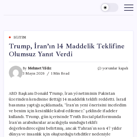
Skip
to
content
EĞITIM
Trump, İran’ın 14 Maddelik Teklifine
Olumsuz Yanıt Verdi
Trump,
By
Mehmet Yıldız
yorumlar kapalı
İran’ın
3 Mayıs 2026
1 Min Read
14
Maddelik
Teklifine
ABD Başkanı Donald Trump, İran yönetiminin Pakistan
Olumsuz
üzerinden kendisine ilettiği 14 maddelik teklifi reddetti. İsrail
Yanıt
Verdi
basınına yaptığı açıklamada, “İran’ın yeni önerisini inceledim
için
ve benim için kesinlikle kabul edilemez.” şeklinde ifadeler
kullandı. Trump, gün içerisinde Truth Social platformunda
İran’ın arabulucular aracılığıyla sunduğu teklifi
değerlendireceğini belirtmiş, ancak Tahran’ın son 47 yıldır
dünya ve insanlık için oluşturduğu tehditler nedeniyle