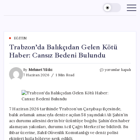
Skip
to
content
EĞITIM
Trabzon’da Balıkçıdan Gelen Kötü
Haber: Cansız Bedeni Bulundu
Trabzon’da
By
Mehmet Yıldız
yorumlar kapalı
Balıkçıdan
7 Haziran 2026
1 Min Read
Gelen
Kötü
Haber:
Cansız
Bedeni
Bulundu
7 Haziran 2026 tarihinde Trabzon’un Çarşıbaşı ilçesinde,
için
balık avlamak amacıyla denize açılan 58 yaşındaki Ali Şahin’in
acı durumu ailesini derin bir üzüntüye boğdu. Şahin’den haber
alamayan yakınları, durumu Acil Çağrı Merkezi’ne bildirdi. Bu
ihbar üzerine, Sahil Güvenlik Komutanlığı ve deniz polisi
ekipleri hızla bölgeye sevk edildi.