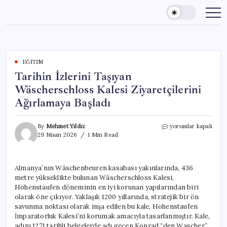
Skip
to
content
EĞITIM
Tarihin İzlerini Taşıyan
Wäscherschloss Kalesi Ziyaretçilerini
Ağırlamaya Başladı
Tarihin
By
Mehmet Yıldız
yorumlar kapalı
İzlerini
29 Nisan 2026
1 Min Read
Taşıyan
Wäscherschloss
Kalesi
Almanya’nın Wäschenbeuren kasabası yakınlarında, 436
Ziyaretçilerini
metre yükseklikte bulunan Wäscherschloss Kalesi,
Ağırlamaya
Başladı
Hohenstaufen döneminin en iyi korunan yapılarından biri
için
olarak öne çıkıyor. Yaklaşık 1200 yıllarında, stratejik bir ön
savunma noktası olarak inşa edilen bu kale, Hohenstaufen
İmparatorluk Kalesi’ni korumak amacıyla tasarlanmıştır. Kale,
adını 1271 tarihli belgelerde adı geçen Konrad “den Wascher”