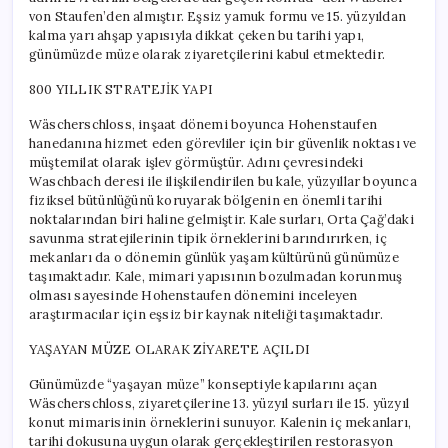
von Staufen’den almıştır. Eşsiz yamuk formu ve 15. yüzyıldan
kalma yarı ahşap yapısıyla dikkat çeken bu tarihi yapı,
günümüzde müze olarak ziyaretçilerini kabul etmektedir.
800 YILLIK STRATEJİK YAPI
Wäscherschloss, inşaat dönemi boyunca Hohenstaufen
hanedanına hizmet eden görevliler için bir güvenlik noktası ve
müştemilat olarak işlev görmüştür. Adını çevresindeki
Waschbach deresi ile ilişkilendirilen bu kale, yüzyıllar boyunca
fiziksel bütünlüğünü koruyarak bölgenin en önemli tarihi
noktalarından biri haline gelmiştir. Kale surları, Orta Çağ’daki
savunma stratejilerinin tipik örneklerini barındırırken, iç
mekanları da o dönemin günlük yaşam kültürünü günümüze
taşımaktadır. Kale, mimari yapısının bozulmadan korunmuş
olması sayesinde Hohenstaufen dönemini inceleyen
araştırmacılar için eşsiz bir kaynak niteliği taşımaktadır.
YAŞAYAN MÜZE OLARAK ZİYARETE AÇILDI
Günümüzde “yaşayan müze” konseptiyle kapılarını açan
Wäscherschloss, ziyaretçilerine 13. yüzyıl surları ile 15. yüzyıl
konut mimarisinin örneklerini sunuyor. Kalenin iç mekanları,
tarihi dokusuna uygun olarak gerçekleştirilen restorasyon