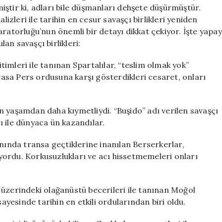
Zirveye
lmiştir ki, adları bile düşmanları dehşete düşürmüştür.
Kim
leri ile tarihin en cesur savaşçı birlikleri yeniden
Yerleşti?
aratorluğu’nun önemli bir detayı dikkat çekiyor. İşte yapay
için
an savaşçı birlikleri:
itimleri ile tanınan Spartalılar, “teslim olmak yok”
evasa Pers ordusuna karşı gösterdikleri cesaret, onları
n yaşamdan daha kıymetliydi. “Buşido” adı verilen savaşçı
rı ile dünyaca ün kazandılar.
anında transa geçtiklerine inanılan Berserkerlar,
ordu. Korkusuzlukları ve acı hissetmemeleri onları
 üzerindeki olağanüstü becerileri ile tanınan Moğol
sayesinde tarihin en etkili ordularından biri oldu.