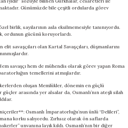
 iyidir” sözüyle bilinen Gurkhalar, cesaretleri ile
lmaktadır. Günümüzde bile çeşitli ordularda görev
el birlik, sayılarının asla eksilmemesiyle tanınıyordu.
k, ordunun gücünü koruyorlardı.
n elit savaşçıları olan Kartal Savaşçıları, düşmanlarını
nınmışlardır.
 Hem savaşçı hem de mühendis olarak görev yapan Roma
 imparatorluğun temellerini atmışlardır.
askerlerden oluşan Memlükler, dönemin en güçlü
 güçler arasında yer alsalar da, Osmanlı’nın ateşli silah
dılar.
eniçeriler**: Osmanlı İmparatorluğu’nun ünlü “Delileri”,
şmana korku salıyordu. Zırhsız olarak ön saflarda
kerler” unvanına layık kıldı. Osmanlı’nın bir diğer