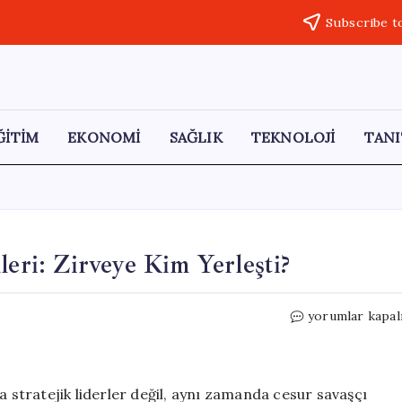
Subscribe t
ĞİTİM
EKONOMİ
SAĞLIK
TEKNOLOJİ
TANI
leri: Zirveye Kim Yerleşti?
Tarihin
yorumlar kapal
En
Cesur
Savaşçı
Birlikleri:
a stratejik liderler değil, aynı zamanda cesur savaşçı