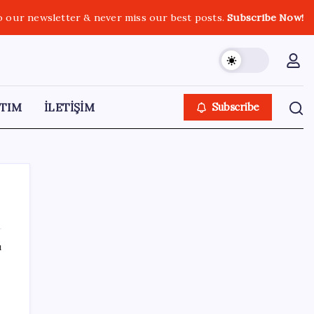
o our newsletter & never miss our best posts.
Subscribe Now!
TIM
İLETİŞİM
Subscribe
ı
SON YAZILAR
Erdoğan’dan Suudi Arabistan’a günübirlik
çalışma ziyareti