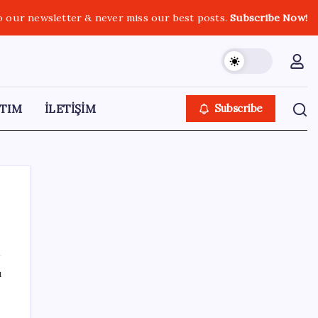
o our newsletter & never miss our best posts.
Subscribe Now!
TIM
İLETİŞİM
Subscribe
SON YAZILAR
ı
20.000 TL Altına Satın Alınabilecek Fiyat
Performans 6 Tablet!