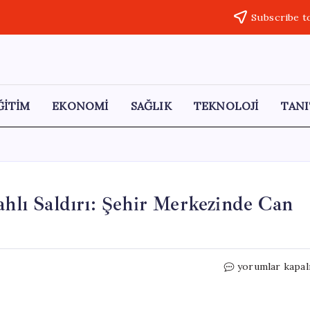
Subscribe t
ĞİTİM
EKONOMİ
SAĞLIK
TEKNOLOJİ
TANI
ahlı Saldırı: Şehir Merkezinde Can
Sivas’ta
yorumlar kapal
Kan
Davası
Nedenli