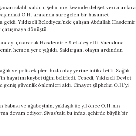
Silahlı
aşanan silahlı saldırı, şehir merkezinde dehşet verici anlara
Saldırı:
 yaşındaki O.H. arasında süregelen bir husumet
Şehir
ya geldi. Yıldızeli Belediyesi’nde çalışan Abdullah Hasdemir
Merkezinde
ir çatışmaya dönüştü.
Can
Alan
ancayı çıkararak Hasdemir’e 9 el ateş etti. Vücuduna
Olay
mir, hemen yere yığıldı. Saldırgan, olayın ardından
için
ık ve polis ekipleri hızla olay yerine intikal etti. Sağlık
 hayatını kaybettiğini belirledi. Cesedi, Yıldızeli Devlet
 geniş güvenlik önlemleri aldı. Cinayet şüphelisi O.H.’yi
n babası ve ağabeyinin, yaklaşık üç yıl önce O.H.’nin
rma devam ediyor. Sivas’taki bu infaz, şehirde büyük bir