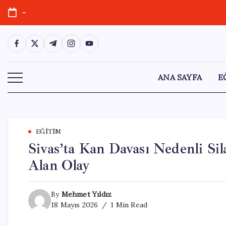
Skip
-
to
content
https://www.facebook.com/
https://twitter.com/
https://t.me/
https://www.instagram.com/
https://youtube.com/
ANA SAYFA
E
EĞITIM
Sivas’ta Kan Davası Nedenli Sil
Alan Olay
By
Mehmet Yıldız
18 Mayıs 2026
1 Min Read