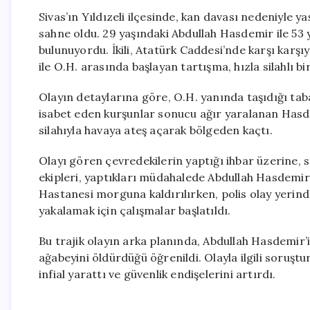
Sivas’ın Yıldızeli ilçesinde, kan davası nedeniyle y
sahne oldu. 29 yaşındaki Abdullah Hasdemir ile 53
bulunuyordu. İkili, Atatürk Caddesi’nde karşı karşı
ile O.H. arasında başlayan tartışma, hızla silahlı b
Olayın detaylarına göre, O.H. yanında taşıdığı tab
isabet eden kurşunlar sonucu ağır yaralanan Hasde
silahıyla havaya ateş açarak bölgeden kaçtı.
Olayı gören çevredekilerin yaptığı ihbar üzerine, sağl
ekipleri, yaptıkları müdahalede Abdullah Hasdemir’in
Hastanesi morguna kaldırılırken, polis olay yerinde
yakalamak için çalışmalar başlatıldı.
Bu trajik olayın arka planında, Abdullah Hasdemir’i
ağabeyini öldürdüğü öğrenildi. Olayla ilgili soruştu
infial yarattı ve güvenlik endişelerini artırdı.