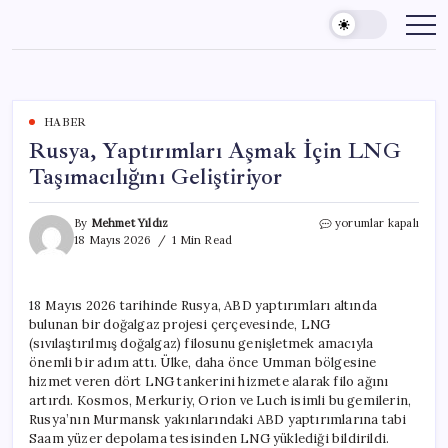
Skip
to
content
HABER
Rusya, Yaptırımları Aşmak İçin LNG
Taşımacılığını Geliştiriyor
Rusya,
By
Mehmet Yıldız
yorumlar kapalı
Yaptırımları
18 Mayıs 2026
1 Min Read
Aşmak
İçin
LNG
18 Mayıs 2026 tarihinde Rusya, ABD yaptırımları altında
Taşımacılığını
bulunan bir doğalgaz projesi çerçevesinde, LNG
Geliştiriyor
için
(sıvılaştırılmış doğalgaz) filosunu genişletmek amacıyla
önemli bir adım attı. Ülke, daha önce Umman bölgesine
hizmet veren dört LNG tankerini hizmete alarak filo ağını
artırdı. Kosmos, Merkuriy, Orion ve Luch isimli bu gemilerin,
Rusya’nın Murmansk yakınlarındaki ABD yaptırımlarına tabi
Saam yüzer depolama tesisinden LNG yüklediği bildirildi.