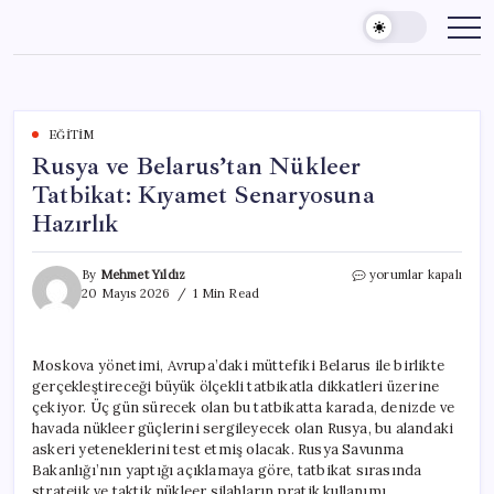
Skip
to
content
EĞITIM
Rusya ve Belarus’tan Nükleer
Tatbikat: Kıyamet Senaryosuna
Hazırlık
Rusya
By
Mehmet Yıldız
yorumlar kapalı
ve
20 Mayıs 2026
1 Min Read
Belarus’tan
Nükleer
Tatbikat:
Moskova yönetimi, Avrupa’daki müttefiki Belarus ile birlikte
Kıyamet
gerçekleştireceği büyük ölçekli tatbikatla dikkatleri üzerine
Senaryosuna
Hazırlık
çekiyor. Üç gün sürecek olan bu tatbikatta karada, denizde ve
için
havada nükleer güçlerini sergileyecek olan Rusya, bu alandaki
askeri yeteneklerini test etmiş olacak. Rusya Savunma
Bakanlığı’nın yaptığı açıklamaya göre, tatbikat sırasında
stratejik ve taktik nükleer silahların pratik kullanımı