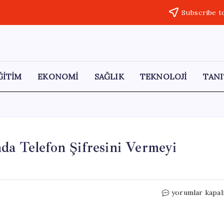
Subscribe t
ĞİTİM
EKONOMİ
SAĞLIK
TEKNOLOJİ
TANI
da Telefon Şifresini Vermeyi
Rasim
yorumlar kapal
Ozan
Kütahyalı,
Gözaltında