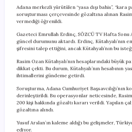
Adana merkezli yürütülen “yasa dışı bahis”, “kara par
soruşturması çerçevesinde gözaltına alınan Rasim O
vermediği öğrenildi.
Gazeteci Emrullah Erdinç, SÖZCÜ TV Hafta Sonu
güncel durumunu aktardı. Erdinç, Kütahyalı’nın em
şifresini talep ettiğini, ancak Kütahyalı’nın bu iste
Rasim Ozan Kütahyalı’nın hesaplarındaki büyük par
dikkat çekti. Bu durum, Kütahyalı’nın hesabının yas
ihtimallerini gündeme getirdi.
Soruşturma, Adana Cumhuriyet Başsavcılığı’nın ko
derinleştirildi. Bu operasyonlar neticesinde, Ras
200 kişi hakkında gözaltı kararı verildi. Yapılan ç
gözaltına alındı.
Yusuf Arslan’ın kaleme aldığı bu gelişmeler, Türk
ediyor.