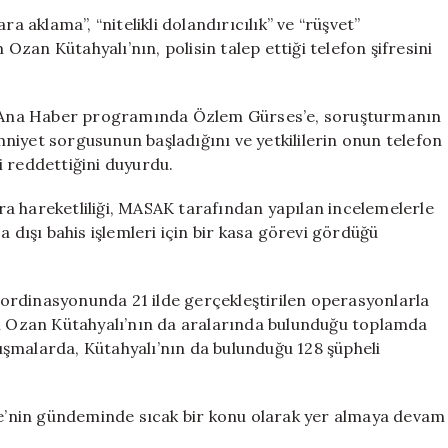
Telefon
a aklama”, “nitelikli dolandırıcılık” ve “rüşvet”
Şifresini
zan Kütahyalı’nın, polisin talep ettiği telefon şifresini
Vermeyi
Reddetti
için
 Ana Haber programında Özlem Gürses’e, soruşturmanın
niyet sorgusunun başladığını ve yetkililerin onun telefon
ği reddettiğini duyurdu.
a hareketliliği, MASAK tarafından yapılan incelemelerle
a dışı bahis işlemleri için bir kasa görevi gördüğü
ordinasyonunda 21 ilde gerçekleştirilen operasyonlarla
im Ozan Kütahyalı’nın da aralarında bulunduğu toplamda
alışmalarda, Kütahyalı’nın da bulunduğu 128 şüpheli
iye’nin gündeminde sıcak bir konu olarak yer almaya devam