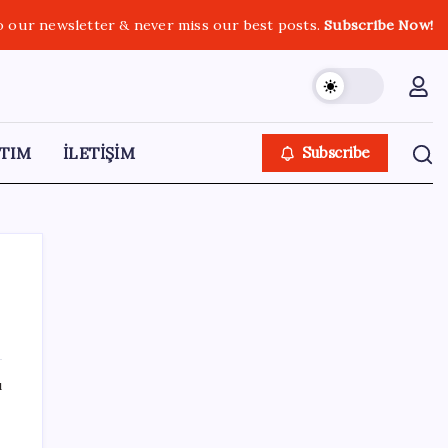
o our newsletter & never miss our best posts.
Subscribe Now!
TIM
İLETİŞİM
Subscribe
SON YAZILAR
ı
Erdoğan’dan Suudi Arabistan’a günübirlik
çalışma ziyareti