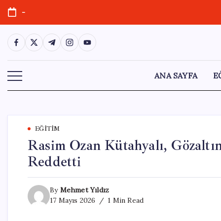
Skip
-
to
content
https://www.facebook.com/
https://twitter.com/
https://t.me/
https://www.instagram.com/
https://youtube.com/
ANA SAYFA
E
EĞITIM
Rasim Ozan Kütahyalı, Gözaltın
Reddetti
By
Mehmet Yıldız
17 Mayıs 2026
1 Min Read