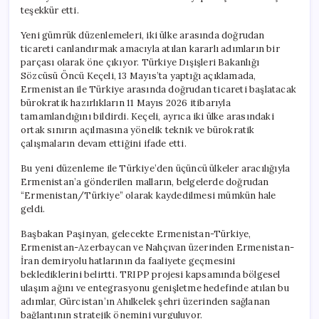
teşekkür etti.
Yeni gümrük düzenlemeleri, iki ülke arasında doğrudan
ticareti canlandırmak amacıyla atılan kararlı adımların bir
parçası olarak öne çıkıyor. Türkiye Dışişleri Bakanlığı
Sözcüsü Öncü Keçeli, 13 Mayıs’ta yaptığı açıklamada,
Ermenistan ile Türkiye arasında doğrudan ticareti başlatacak
bürokratik hazırlıkların 11 Mayıs 2026 itibarıyla
tamamlandığını bildirdi. Keçeli, ayrıca iki ülke arasındaki
ortak sınırın açılmasına yönelik teknik ve bürokratik
çalışmaların devam ettiğini ifade etti.
Bu yeni düzenleme ile Türkiye’den üçüncü ülkeler aracılığıyla
Ermenistan’a gönderilen malların, belgelerde doğrudan
“Ermenistan/Türkiye” olarak kaydedilmesi mümkün hale
geldi.
Başbakan Paşinyan, gelecekte Ermenistan-Türkiye,
Ermenistan-Azerbaycan ve Nahçıvan üzerinden Ermenistan-
İran demiryolu hatlarının da faaliyete geçmesini
beklediklerini belirtti. TRIPP projesi kapsamında bölgesel
ulaşım ağını ve entegrasyonu genişletme hedefinde atılan bu
adımlar, Gürcistan’ın Ahılkelek şehri üzerinden sağlanan
bağlantının stratejik önemini vurguluyor.