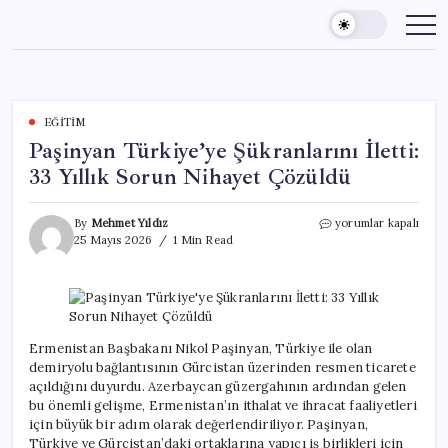
Skip
to
content
EĞITIM
Paşinyan Türkiye’ye Şükranlarını İletti:
33 Yıllık Sorun Nihayet Çözüldü
Paşinyan
By
Mehmet Yıldız
yorumlar kapalı
Türkiye’ye
25 Mayıs 2026
1 Min Read
Şükranlarını
İletti:
33
Yıllık
Sorun
Nihayet
Ermenistan Başbakanı Nikol Paşinyan, Türkiye ile olan
Çözüldü
demiryolu bağlantısının Gürcistan üzerinden resmen ticarete
için
açıldığını duyurdu. Azerbaycan güzergahının ardından gelen
bu önemli gelişme, Ermenistan’ın ithalat ve ihracat faaliyetleri
için büyük bir adım olarak değerlendiriliyor. Paşinyan,
Türkiye ve Gürcistan’daki ortaklarına yapıcı iş birlikleri için