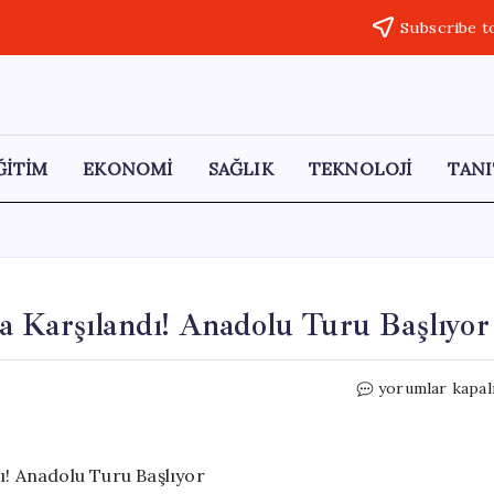
Subscribe t
ĞİTİM
EKONOMİ
SAĞLIK
TEKNOLOJİ
TANI
 Karşılandı! Anadolu Turu Başlıyor
Özgür
yorumlar kapal
Özel
Trabzon’da
Coşkuyla
Karşılandı!