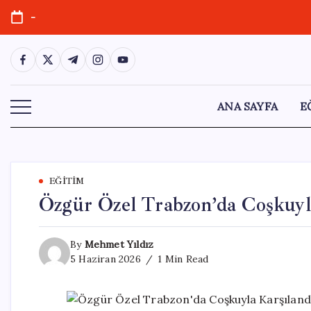
Skip
-
to
content
https://www.facebook.com/
https://twitter.com/
https://t.me/
https://www.instagram.com/
https://youtube.com/
ANA SAYFA
E
EĞITIM
Özgür Özel Trabzon’da Coşkuyla
By
Mehmet Yıldız
5 Haziran 2026
1 Min Read