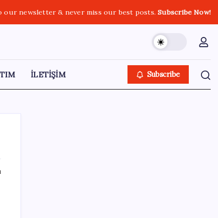
o our newsletter & never miss our best posts.
Subscribe Now!
TIM
İLETİŞİM
Subscribe
ı
SON YAZILAR
Bakan Yumaklı Güvenli Elektronik Küpe
İzleme Sistemi’ni tanıttı! “Her hayvanın