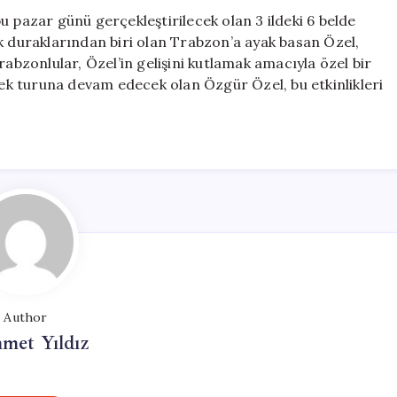
Anadolu
u pazar günü gerçekleştirilecek olan 3 ildeki 6 belde
Turu
k duraklarından biri olan Trabzon’a ayak basan Özel,
Başlıyor
rabzonlular, Özel’in gelişini kutlamak amacıyla özel bir
için
k turuna devam edecek olan Özgür Özel, bu etkinlikleri
Author
met Yıldız