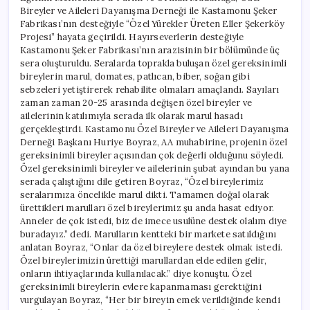
Bireyler ve Aileleri Dayanışma Derneği ile Kastamonu Şeker
Fabrikası’nın desteğiyle “Özel Yürekler Üreten Eller Şekerköy
Projesi” hayata geçirildi. Hayırseverlerin desteğiyle
Kastamonu Şeker Fabrikası’nın arazisinin bir bölümünde üç
sera oluşturuldu. Seralarda toprakla buluşan özel gereksinimli
bireylerin marul, domates, patlıcan, biber, soğan gibi
sebzeleri yetiştirerek rehabilite olmaları amaçlandı. Sayıları
zaman zaman 20-25 arasında değişen özel bireyler ve
ailelerinin katılımıyla serada ilk olarak marul hasadı
gerçekleştirdi. Kastamonu Özel Bireyler ve Aileleri Dayanışma
Derneği Başkanı Huriye Boyraz, AA muhabirine, projenin özel
gereksinimli bireyler açısından çok değerli olduğunu söyledi.
Özel gereksinimli bireyler ve ailelerinin şubat ayından bu yana
serada çalıştığını dile getiren Boyraz, “Özel bireylerimiz
seralarımıza öncelikle marul dikti. Tamamen doğal olarak
ürettikleri marulları özel bireylerimiz şu anda hasat ediyor.
Anneler de çok istedi, biz de imece usulüne destek olalım diye
buradayız.” dedi. Marulların kentteki bir markete satıldığını
anlatan Boyraz, “Onlar da özel bireylere destek olmak istedi.
Özel bireylerimizin ürettiği marullardan elde edilen gelir,
onların ihtiyaçlarında kullanılacak.” diye konuştu. Özel
gereksinimli bireylerin evlere kapanmaması gerektiğini
vurgulayan Boyraz, “Her bir bireyin emek verildiğinde kendi