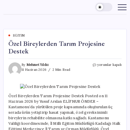
Skip
to
content
EĞITIM
Özel Bireylerden Tarım Projesine
Destek
Özel
By
Mehmet Yıldız
yorumlar kapalı
Bireylerden
11 Haziran 2026
2 Min Read
Tarım
Projesine
Destek
için
Özel Bireylerden Tarım Projesine Destek Posted on 11
Haziran 2026 by Yusuf Arslan ELİFNUR ÖNDER –
Kastamonu’da yürütülen proje kapsamında oluşturulan üç
serada ürün yetiştirip hasat yapmak, özel gereksinimli
bireylerin rehabilite olmasına katkı sağladı. Kastamonu
Valiliği koordinesinde, İl Milli Eğitim Müdürlüğü Kadıdağı Halk
Eğitimi Merkezince İl Tarım ve Orman Müdürlüğü, Özel