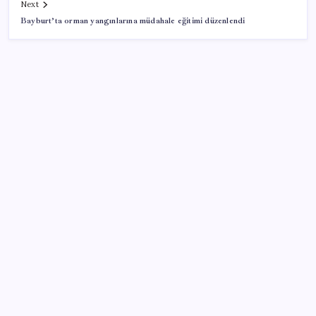
Next
Bayburt’ta orman yangınlarına müdahale eğitimi düzenlendi
SON YAZILAR
Açlık krizine karşı 9 sağlıklı kurtarıcı! Paketli
atıştırmalıklar yerine bunları tüketin
Temmuz’da yabancının en çok alım satım yaptığı
hisseler
Yapay zekayı kandıran korsan, 14 şirketin sistemine
sızdı