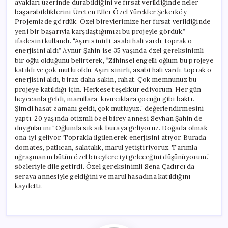
ayakları üzerinde durabildiğini ve fırsat verildiğinde neler
başarabildiklerini Üreten Eller Özel Yürekler Şekerköy
Projemizde gördük. Özel bireylerimize her fırsat verildiğinde
yeni bir başarıyla karşılaştığımızı bu projeyle gördük.”
ifadesini kullandı. “Aşırı sinirli, asabi hali vardı, toprak o
enerjisini aldı” Aynur Şahin ise 35 yaşında özel gereksinimli
bir oğlu olduğunu belirterek, “Zihinsel engelli oğlum bu projeye
katıldı ve çok mutlu oldu. Aşırı sinirli, asabi hali vardı, toprak o
enerjisini aldı, biraz daha sakin, rahat. Çok memnunuz bu
projeye katıldığı için. Herkese teşekkür ediyorum. Her gün
heyecanla geldi, marullara, kıvırcıklara çocuğu gibi baktı.
Şimdi hasat zamanı geldi, çok mutluyuz.” değerlendirmesini
yaptı. 20 yaşında otizmli özel birey annesi Seyhan Şahin de
duygularını “Oğlumla sık sık buraya geliyoruz. Doğada olmak
ona iyi geliyor. Toprakla ilgilenerek enerjisini atıyor. Burada
domates, patlıcan, salatalık, marul yetiştiriyoruz. Tarımla
uğraşmanın bütün özel bireylere iyi geleceğini düşünüyorum.”
sözleriyle dile getirdi. Özel gereksinimli Sena Çadırcı da
seraya annesiyle geldiğini ve marul hasadına katıldığını
kaydetti.