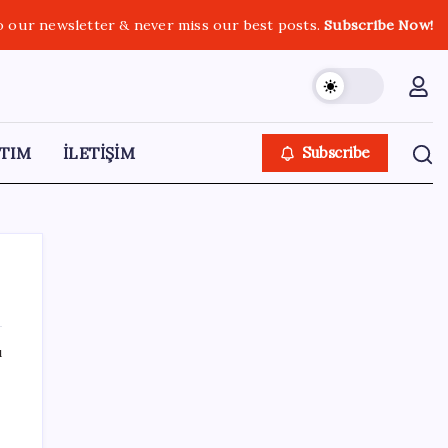
o our newsletter & never miss our best posts.
Subscribe Now!
TIM
İLETİŞİM
Subscribe
ı
SON YAZILAR
20.000 TL Altına Satın Alınabilecek Fiyat
Performans 6 Tablet!