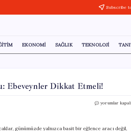
Subscribe t
ĞİTİM
EKONOMİ
SAĞLIK
TEKNOLOJİ
TANI
: Ebeveynler Dikkat Etmeli!
Oyuncaklardaki
yorumlar kapal
Güvenlik
İkonu:
Ebeveynler
Dikkat
aklar, günümüzde yalnızca basit bir eğlence aracı değil,