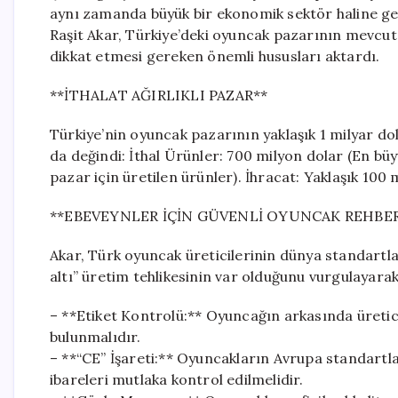
aynı zamanda büyük bir ekonomik sektör haline g
Raşit Akar, Türkiye’deki oyuncak pazarının mevcut
dikkat etmesi gereken önemli hususları aktardı.
**İTHALAT AĞIRLIKLI PAZAR**
Türkiye’nin oyuncak pazarının yaklaşık 1 milyar dol
da değindi: İthal Ürünler: 700 milyon dolar (En büy
pazar için üretilen ürünler). İhracat: Yaklaşık 100 
**EBEVEYNLER İÇİN GÜVENLİ OYUNCAK REHBER
Akar, Türk oyuncak üreticilerinin dünya standartl
altı” üretim tehlikesinin var olduğunu vurgulayara
– **Etiket Kontrolü:** Oyuncağın arkasında üretici ve
bulunmalıdır.
– **“CE” İşareti:** Oyuncakların Avrupa standartl
ibareleri mutlaka kontrol edilmelidir.