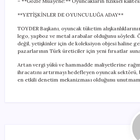
– **Gözle Muayene:** Oyuncakların fiziksel kalitesi 
**YETİŞKİNLER DE OYUNCULUĞA ADAY**
TOYDER Başkanı, oyuncak tüketim alışkanlıklarının 
lego, yapboz ve metal arabalar olduğunu söyledi. Ö
değil, yetişkinler için de koleksiyon objesi haline g
pazarlarının Türk üreticiler için yeni fırsatlar suna
Artan vergi yükü ve hammadde maliyetlerine rağmen
ihracatını artırmayı hedefleyen oyuncak sektörü, bil
en etkili denetim mekanizması olduğunu unutmama