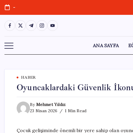
Skip
-
to
content
https://www.facebook.com/
https://twitter.com/
https://t.me/
https://www.instagram.com/
https://youtube.com/
ANA SAYFA
E
HABER
Oyuncaklardaki Güvenlik İkonu
By
Mehmet Yıldız
23 Nisan 2026
1 Min Read
Çocuk gelişiminde önemli bir yere sahip olan oyunc