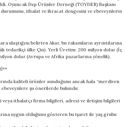
Etmeli!
eldi. Oyuncak Dışı Ürünler Derneği (TOYDER) Başkanı
için
 durumunu, ithalat ve ihracat dengesini ve ebeveynlerin
ara ulaştığını belirten Akar, bu rakamların ayrıntılarına
ük tedarikçi ülke Çin). Yerli Üretim: 200 milyon dolar (İç
milyon dolar (Avrupa ve Afrika pazarlarına yönelik).
İ**
arında kaliteli ürünler sunduğunu ancak hala “merdiven
k ebeveynlere şu önerilerde bulundu:
ya ithalatçı firma bilgileri, adresi ve iletişim bilgileri
arına uygun olduğunu gösteren bu işaret ile yaş grubu