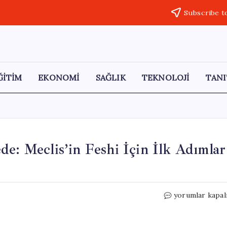
Subscribe t
ĞİTİM
EKONOMİ
SAĞLIK
TEKNOLOJİ
TANI
de: Meclis’in Feshi İçin İlk Adımlar
Netanyahu’nun
yorumlar kapal
İktidarı
Tehlikede:
Meclis’in