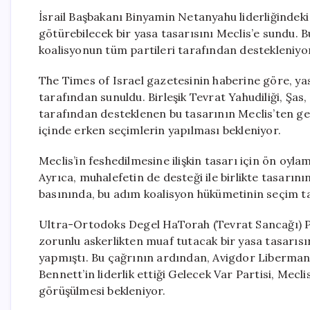
İsrail Başbakanı Binyamin Netanyahu liderliğindeki 
götürebilecek bir yasa tasarısını Meclis’e sundu. Bu
koalisyonun tüm partileri tarafından destekleniyo
The Times of Israel gazetesinin haberine göre, yas
tarafından sunuldu. Birleşik Tevrat Yahudiliği, Şas
tarafından desteklenen bu tasarının Meclis’ten g
içinde erken seçimlerin yapılması bekleniyor.
Meclis’in feshedilmesine ilişkin tasarı için ön oyla
Ayrıca, muhalefetin de desteği ile birlikte tasarını
basınında, bu adım koalisyon hükümetinin seçim tar
Ultra-Ortodoks Degel HaTorah (Tevrat Sancağı) Par
zorunlu askerlikten muaf tutacak bir yasa tasarı
yapmıştı. Bu çağrının ardından, Avigdor Liberman l
Bennett’in liderlik ettiği Gelecek Var Partisi, Mecli
görüşülmesi bekleniyor.