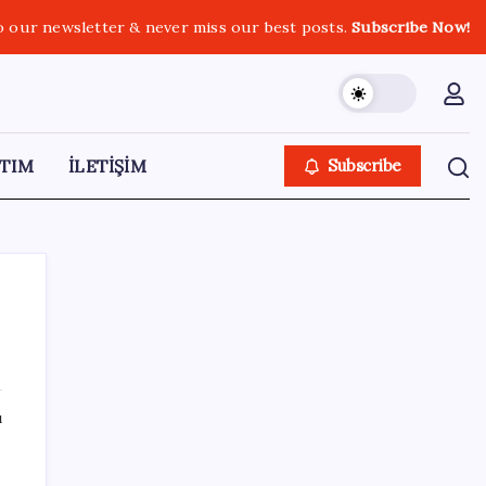
o our newsletter & never miss our best posts.
Subscribe Now!
TIM
İLETİŞİM
Subscribe
SON YAZILAR
ı
20.000 TL Altına Satın Alınabilecek Fiyat
Performans 6 Tablet!