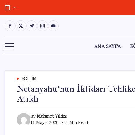
Skip
-
to
content
https://www.facebook.com/
https://twitter.com/
https://t.me/
https://www.instagram.com/
https://youtube.com/
ANA SAYFA
E
EĞITIM
Netanyahu’nun İktidarı Tehlike
Atıldı
By
Mehmet Yıldız
14 Mayıs 2026
1 Min Read