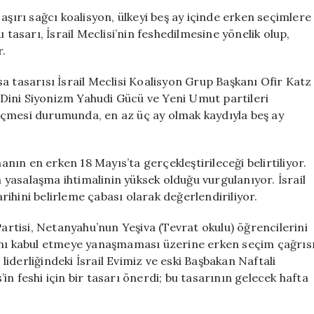
Feshi
aşırı sağcı koalisyon, ülkeyi beş ay içinde erken seçimlere
İçin
 tasarı, İsrail Meclisi’nin feshedilmesine yönelik olup,
İlk
r.
Adımlar
Atıldı
a tasarısı İsrail Meclisi Koalisyon Grup Başkanı Ofir Katz
için
, Dini Siyonizm Yahudi Gücü ve Yeni Umut partileri
eçmesi durumunda, en az üç ay olmak kaydıyla beş ay
manın en erken 18 Mayıs’ta gerçekleştirileceği belirtiliyor.
n yasalaşma ihtimalinin yüksek olduğu vurgulanıyor. İsrail
ihini belirleme çabası olarak değerlendiriliyor.
tisi, Netanyahu’nun Yeşiva (Tevrat okulu) öğrencilerini
sını kabul etmeye yanaşmaması üzerine erken seçim çağrıs
iderliğindeki İsrail Evimiz ve eski Başbakan Naftali
s’in feshi için bir tasarı önerdi; bu tasarının gelecek hafta