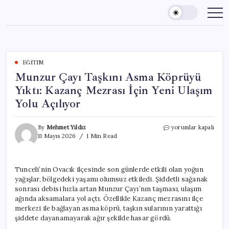
Skip
to
content
EĞITIM
Munzur Çayı Taşkını Asma Köprüyü
Yıktı: Kazanç Mezrası İçin Yeni Ulaşım
Yolu Açılıyor
Munzur
By
Mehmet Yıldız
yorumlar kapalı
Çayı
11 Mayıs 2026
1 Min Read
Taşkını
Asma
Köprüyü
Tunceli’nin Ovacık ilçesinde son günlerde etkili olan yoğun
Yıktı:
yağışlar, bölgedeki yaşamı olumsuz etkiledi. Şiddetli sağanak
Kazanç
Mezrası
sonrası debisi hızla artan Munzur Çayı’nın taşması, ulaşım
İçin
ağında aksamalara yol açtı. Özellikle Kazanç mezrasını ilçe
Yeni
merkezi ile bağlayan asma köprü, taşkın sularının yarattığı
Ulaşım
şiddete dayanamayarak ağır şekilde hasar gördü.
Yolu