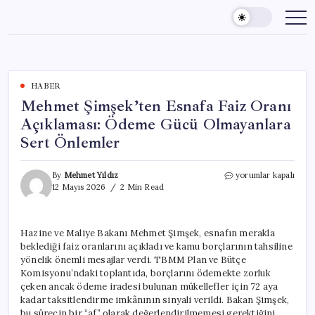
Skip
to
content
HABER
Mehmet Şimşek’ten Esnafa Faiz Oranı
Açıklaması: Ödeme Gücü Olmayanlara
Sert Önlemler
Mehmet
By
Mehmet Yıldız
yorumlar kapalı
Şimşek’ten
12 Mayıs 2026
2 Min Read
Esnafa
Faiz
Oranı
Hazine ve Maliye Bakanı Mehmet Şimşek, esnafın merakla
Açıklaması:
beklediği faiz oranlarını açıkladı ve kamu borçlarının tahsiline
Ödeme
Gücü
yönelik önemli mesajlar verdi. TBMM Plan ve Bütçe
Olmayanlara
Komisyonu’ndaki toplantıda, borçlarını ödemekte zorluk
Sert
çeken ancak ödeme iradesi bulunan mükellefler için 72 aya
Önlemler
kadar taksitlendirme imkânının sinyali verildi. Bakan Şimşek,
için
bu sürecin bir “af” olarak değerlendirilmemesi gerektiğini