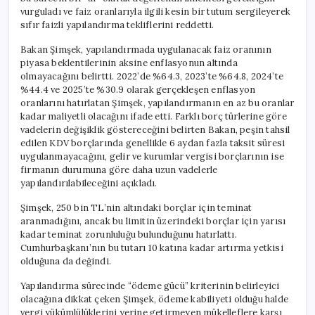
vurguladı ve faiz oranlarıyla ilgili kesin bir tutum sergileyerek
sıfır faizli yapılandırma tekliflerini reddetti.
Bakan Şimşek, yapılandırmada uygulanacak faiz oranının
piyasa beklentilerinin aksine enflasyonun altında
olmayacağını belirtti. 2022’de %64.3, 2023’te %64.8, 2024’te
%44.4 ve 2025’te %30.9 olarak gerçekleşen enflasyon
oranlarını hatırlatan Şimşek, yapılandırmanın en az bu oranlar
kadar maliyetli olacağını ifade etti. Farklı borç türlerine göre
vadelerin değişiklik göstereceğini belirten Bakan, peşin tahsil
edilen KDV borçlarında genellikle 6 aydan fazla taksit süresi
uygulanmayacağını, gelir ve kurumlar vergisi borçlarının ise
firmanın durumuna göre daha uzun vadelerle
yapılandırılabileceğini açıkladı.
Şimşek, 250 bin TL’nin altındaki borçlar için teminat
aranmadığını, ancak bu limitin üzerindeki borçlar için yarısı
kadar teminat zorunluluğu bulunduğunu hatırlattı.
Cumhurbaşkanı’nın bu tutarı 10 katına kadar artırma yetkisi
olduğuna da değindi.
Yapılandırma sürecinde “ödeme gücü” kriterinin belirleyici
olacağına dikkat çeken Şimşek, ödeme kabiliyeti olduğu halde
vergi yükümlülüklerini yerine getirmeyen mükelleflere karşı