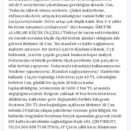
yüzde 5 seviyelerine çıkartılması gerektiğini aktardı. Can,
“Daha da yüksek olursa seviniriz. Çünkü maliyetleme,
enflasyonla döviz artışını kıyasladığınız zaman belki yarı
yarıya seviyesinde. Döviz artışı çok düşük kaldı. Son 3-4 yıldır
bu bizim satışımızı zorlaştırıyor” diye konuştu. ÜRETİM
ALANLARI KÜÇÜK ÖLÇEKLİ Türkiye’de tarım sektöründeki
en önemli sorunun küçük ölçekli üretim alanları olduğunu dile
getiren Mehmet Ali Can, “Bu standart ve kalite sağlamıyor,
maliyeti artırıyor. Bir üretici için 10 dönümü sökmek, 3 yıl
beklemek, yeni bir çeşide geçmek bunların hepsi maliyet.
Dolayısıyla en büyük problem ölçek problemi. Çok parçalı ve
ufak üretim yapıyoruz. Dolayısıyla teknolojiyi kullanamıyoruz.
Yenileme yapamıyoruz. Standart sağlayamıyoruz” ifadelerini
kullandı. 1 işçiye topladığı 1 kilo kiraz için 40 TL ödendiğini
belirten Can, günlük bir işçinin 40 kiloya kadar
toplayabildiğini, yevmiyenin de 1600-2 bin TL arasında
değiştiğini söyledi. Bölgede yaklaşık 10 bin üreticiden kiraz
aldıklarını, kalitesine göre değişmekle birlikte kilogram
fiyatının 250 TL’den başladığını açıklayan Mehmet Ali Can,
ürünün 20 hattan oluşan paketleme tesisine getirildiğini, bu
hatlarda renginden boyutuna birçok aşamadan geçerek yüzde
100 kalite kontrolünün sağlandığını ifade etti. ÇİN FIRSATI,
YILDA 500 BİN TON İTHALAT Çin’in yıllık kiraz ithalatının