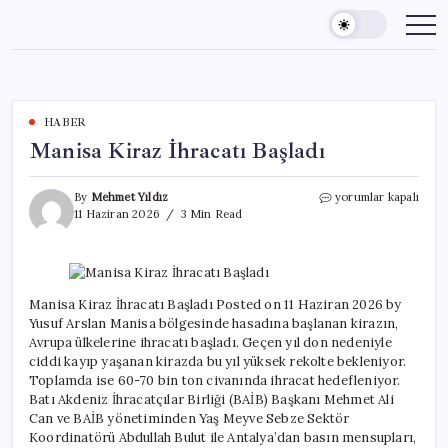
Skip
to
content
HABER
Manisa Kiraz İhracatı Başladı
Manisa
By
Mehmet Yıldız
yorumlar kapalı
Kiraz
11 Haziran 2026
3 Min Read
İhracatı
Başladı
için
Manisa Kiraz İhracatı Başladı Posted on 11 Haziran 2026 by
Yusuf Arslan Manisa bölgesinde hasadına başlanan kirazın,
Avrupa ülkelerine ihracatı başladı. Geçen yıl don nedeniyle
ciddi kayıp yaşanan kirazda bu yıl yüksek rekolte bekleniyor.
Toplamda ise 60-70 bin ton civanında ihracat hedefleniyor.
Batı Akdeniz İhracatçılar Birliği (BAİB) Başkanı Mehmet Ali
Can ve BAİB yönetiminden Yaş Meyve Sebze Sektör
Koordinatörü Abdullah Bulut ile Antalya’dan basın mensupları,