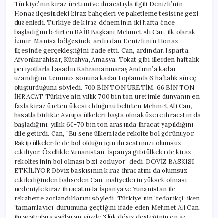
Türkiye’nin kiraz üretimi ve ihracatıyla ilgili Denizli’nin
Honaz ilçesindeki kiraz bahçeleri ve paketleme tesisine gezi
düzenledi. Türkiye’de kiraz döneminin iki hafta önce
başladığını belirten BAİB Başkanı Mehmet Ali Can, ilk olarak
İzmir-Manisa bölgesinde ardından Denizli’nin Honaz
ilçesinde gerçekleştiğini ifade etti. Can, ardından Isparta,
Afyonkarahisar, Kütahya, Amasya, Tokat gibi illerden haftalık
periyotlarla hasadın Kahramanmaraş Andırın’a kadar
uzandığını, temmuz sonuna kadar toplamda 6 haftalık süreç
oluşturduğunu söyledi. 700 BİN TON ÜRETİM, 66 BİN TON
İHRACAT Türkiye’nin yıllık 700 bin ton üretimle dünyanın en
fazla kiraz üreten ülkesi olduğunu belirten Mehmet Ali Can,
hasatla birlikte Avrupa ülkeleri başta olmak üzere ihracatın da
başladığını, yıllık 60-70 bin ton arasında ihracat yapıldığını
dile getirdi. Can, “Bu sene ülkemizde rekolte bol görünüyor.
Rakip ülkelerde de bol olduğu için ihracatımızı olumsuz
etkiliyor. Özellikle Yunanistan, İspanya gibi ülkelerde kiraz
rekoltesinin bol olması bizi zorluyor” dedi. DÖVİZ BASKISI
ETKİLİYOR Döviz baskısının kiraz ihracatını da olumsuz
etkilediğinden bahseden Can, maliyetlerin yüksek olması
nedeniyle kiraz ihracatında İspanya ve Yunanistan ile
rekabette zorlandıklarını söyledi. Türkiye’nin ‘tedarikçi’ iken
‘tamamlayıcı’ durumuna geçtiğini ifade eden Mehmet Ali Can,
ihracatçılara sağlanan yüzde 3’lük döviz desteğinin en az