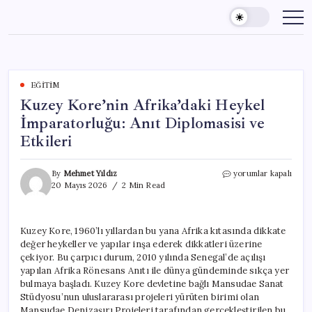
Skip
to
content
EĞITIM
Kuzey Kore’nin Afrika’daki Heykel
İmparatorluğu: Anıt Diplomasisi ve
Etkileri
Kuzey
By
Mehmet Yıldız
yorumlar kapalı
Kore’nin
20 Mayıs 2026
2 Min Read
Afrika’daki
Heykel
İmparatorluğu:
Kuzey Kore, 1960’lı yıllardan bu yana Afrika kıtasında dikkate
Anıt
değer heykeller ve yapılar inşa ederek dikkatleri üzerine
Diplomasisi
ve
çekiyor. Bu çarpıcı durum, 2010 yılında Senegal’de açılışı
Etkileri
yapılan Afrika Rönesans Anıtı ile dünya gündeminde sıkça yer
için
bulmaya başladı. Kuzey Kore devletine bağlı Mansudae Sanat
Stüdyosu’nun uluslararası projeleri yürüten birimi olan
Mansudae Denizaşırı Projeleri tarafından gerçekleştirilen bu