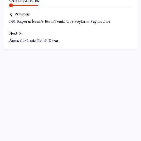
Other Articles
Previous
BM Raporu: İsrail’e Etnik Temizlik ve Soykırım Suçlamaları
Next
Anma Günü’nde Evlilik Kararı
SON YAZILAR
Redmi 17 ve 17 5G 7.500 mAh Batarya ile Tanıtıldı
AB’den Ar-Ge’ye 130 milyar euroluk kaynak