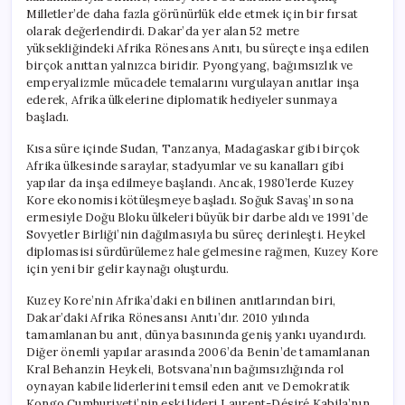
Milletler’de daha fazla görünürlük elde etmek için bir fırsat
olarak değerlendirdi. Dakar’da yer alan 52 metre
yüksekliğindeki Afrika Rönesans Anıtı, bu süreçte inşa edilen
birçok anıttan yalnızca biridir. Pyongyang, bağımsızlık ve
emperyalizmle mücadele temalarını vurgulayan anıtlar inşa
ederek, Afrika ülkelerine diplomatik hediyeler sunmaya
başladı.
Kısa süre içinde Sudan, Tanzanya, Madagaskar gibi birçok
Afrika ülkesinde saraylar, stadyumlar ve su kanalları gibi
yapılar da inşa edilmeye başlandı. Ancak, 1980’lerde Kuzey
Kore ekonomisi kötüleşmeye başladı. Soğuk Savaş’ın sona
ermesiyle Doğu Bloku ülkeleri büyük bir darbe aldı ve 1991’de
Sovyetler Birliği’nin dağılmasıyla bu süreç derinleşti. Heykel
diplomasisi sürdürülemez hale gelmesine rağmen, Kuzey Kore
için yeni bir gelir kaynağı oluşturdu.
Kuzey Kore’nin Afrika’daki en bilinen anıtlarından biri,
Dakar’daki Afrika Rönesansı Anıtı’dır. 2010 yılında
tamamlanan bu anıt, dünya basınında geniş yankı uyandırdı.
Diğer önemli yapılar arasında 2006’da Benin’de tamamlanan
Kral Behanzin Heykeli, Botsvana’nın bağımsızlığında rol
oynayan kabile liderlerini temsil eden anıt ve Demokratik
Kongo Cumhuriyeti’nin eski lideri Laurent-Désiré Kabila’nın