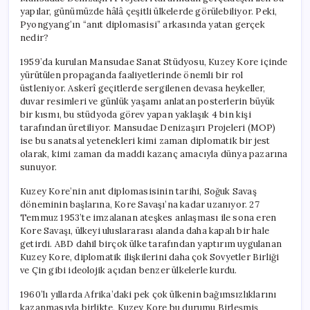
yapılar, günümüzde hâlâ çeşitli ülkelerde görülebiliyor. Peki,
Pyongyang’ın “anıt diplomasisi” arkasında yatan gerçek
nedir?
1959’da kurulan Mansudae Sanat Stüdyosu, Kuzey Kore içinde
yürütülen propaganda faaliyetlerinde önemli bir rol
üstleniyor. Askerî geçitlerde sergilenen devasa heykeller,
duvar resimleri ve günlük yaşamı anlatan posterlerin büyük
bir kısmı, bu stüdyoda görev yapan yaklaşık 4 bin kişi
tarafından üretiliyor. Mansudae Denizaşırı Projeleri (MOP)
ise bu sanatsal yetenekleri kimi zaman diplomatik bir jest
olarak, kimi zaman da maddi kazanç amacıyla dünya pazarına
sunuyor.
Kuzey Kore’nin anıt diplomasisinin tarihi, Soğuk Savaş
döneminin başlarına, Kore Savaşı’na kadar uzanıyor. 27
Temmuz 1953’te imzalanan ateşkes anlaşması ile sona eren
Kore Savaşı, ülkeyi uluslararası alanda daha kapalı bir hale
getirdi. ABD dahil birçok ülke tarafından yaptırım uygulanan
Kuzey Kore, diplomatik ilişkilerini daha çok Sovyetler Birliği
ve Çin gibi ideolojik açıdan benzer ülkelerle kurdu.
1960’lı yıllarda Afrika’daki pek çok ülkenin bağımsızlıklarını
kazanmasıyla birlikte, Kuzey Kore bu durumu Birleşmiş