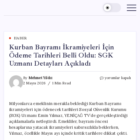
Skip
to
content
HABER
Kurban Bayramı İkramiyeleri İçin
Ödeme Tarihleri Belli Oldu: SGK
Uzmanı Detayları Açıkladı
Kurban
By
Mehmet Yıldız
yorumlar kapalı
Bayramı
2 Mayıs 2026
1 Min Read
İkramiyeleri
İçin
Ödeme
Milyonlarca emeklinin merakla beklediği Kurban Bayramı
Tarihleri
ikramiyeleri için ödenecek tarihleri Sosyal Güvenlik Kurumu
Belli
Oldu:
(SGK) Uzmanı Emin Yılmaz, YENİÇAĞ TV’de gerçekleştirdiği
SGK
açıklamalarla netleştirdi. Emekliler, bayram öncesi
Uzmanı
hesaplarına yatacak ikramiyeleri sabırsızlıkla beklerken,
Detayları
Yılmaz, özellikle Mayıs ayı içinde kritik tarihlere dikkat çekti.
Açıkladı