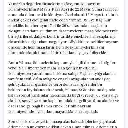
için
Yılmaz’ın değerlendirmelerine göre, emekli bayram
ikramiyelerinin 8 Mayıs Pazartesi ile 22 Mayıs Cuma tarihleri
arasında ödenmesi bekleniyor. Özel olarak 18 Mayıs tarihinin
dikkat çekici olduğunu ifade eden Yılmaz, SSK ve Bağ-Kur
emeklilerinin her ayın 17’si ile 26’sı arasında maaşlarını
aldığını hatırlattı. Bu durum, ikramiyelerin maaş ödemeleriyle
birleştirilerek daha erken bir tarihte emeklilerin hesaplarına
aktarılabileceği anlamına geliyor. Böylelikle, emekliler bayram
öncesinde hem maaşlarını hem de ikramiyelerini aynı
dönemde alarak finansal bir rahatlama yaşayabilecekler.
Emin Yılmaz, ödemelerin kapsamıyla ilgili de önemli bilgiler
verdi. SGK üzerinden maaş alan geniş bir kitle, bu
ikramiyeden yararlanma hakkına sahip. Yaşlılık aylığı alanlar,
vazife malulü, ölüm aylığı ve engelli aylığı alan vatandaşlar,
şehit yakınları, gaziler ve terörden zarar görenler bu
haklardan faydalanacak. Ancak, Yılmaz, SGK sistemi dışında
kalan sosyal yardımlar hakkında da bilgi vererek, 65 yaş aylığı
alanlar, sosyal yardım kapsamındaki engelli yardımı alanlar ve
özel sandığa bağlı banka emeklilerinin bayram
ikramiyesinden yararlanamayacaklarını vurguladı.
Son olarak, dul ve yetim maaşı alan hak sahiplerine yapılacak
ödemelerin miktarına dikkat çeken Emin Yılmaz, ödemelerin