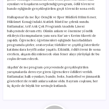
oyunları ve koşuların sergilendiği program, ödül töreni ve
bando eşliğinde gerçekleştirilen geçit töreni ile sona erdi.
Halkapınar’da ise İlçe Gençlik ve Spor Müdürü Hilmi Keser,
Hükümet Konağı’ndaki Atatürk Büstü’ne çelenk sundu.
Kutlamalar, Arif Arık Çok Programlı Anadolu Lisesi
bahçesinde devam etti. Günün anlam ve önemine yönelik
etkileyici konuşmaların yanı sıra Kur’an-ı Kerim tilaveti de
yapıldı. Öğrenciler, öğretmenleri eşliğinde hazırladıkları
programda şiirler, oratoryolar, türküler ve çeşitli gösterilerle
katılımcılara keyifli anlar yaşattı. Etkinlik, ödül töreni ile sona
ererken, akşam düzenlenecek olan fener alayı yürüyüşü ile bu
coşku devam edecek.
Akşehir’de ise program çerçevesinde gerçekleştirilen
yarışmalarda dereceye giren öğrencilere ödülleri verildi.
Kutlamalar, halk oyunları, bando, boks, basketbol ve jimnastik
gösterileri ile renkli anlara sahne oldu. Bayram coşkusu, her
üç ilçede de büyük bir sevinçle kutlandı.