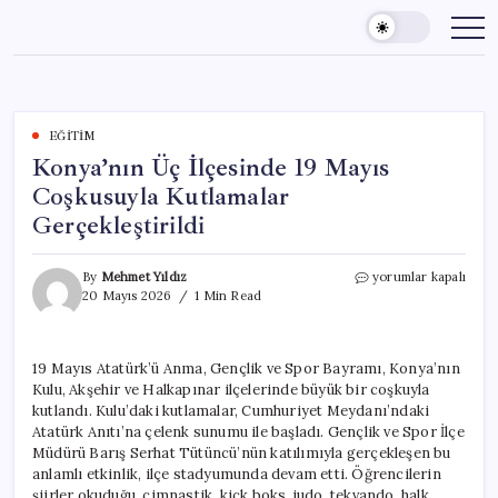
Skip
to
content
EĞITIM
Konya’nın Üç İlçesinde 19 Mayıs
Coşkusuyla Kutlamalar
Gerçekleştirildi
Konya’nın
By
Mehmet Yıldız
yorumlar kapalı
Üç
20 Mayıs 2026
1 Min Read
İlçesinde
19
Mayıs
19 Mayıs Atatürk’ü Anma, Gençlik ve Spor Bayramı, Konya’nın
Coşkusuyla
Kulu, Akşehir ve Halkapınar ilçelerinde büyük bir coşkuyla
Kutlamalar
Gerçekleştirildi
kutlandı. Kulu’daki kutlamalar, Cumhuriyet Meydanı’ndaki
için
Atatürk Anıtı’na çelenk sunumu ile başladı. Gençlik ve Spor İlçe
Müdürü Barış Serhat Tütüncü’nün katılımıyla gerçekleşen bu
anlamlı etkinlik, ilçe stadyumunda devam etti. Öğrencilerin
şiirler okuduğu, cimnastik, kick boks, judo, tekvando, halk