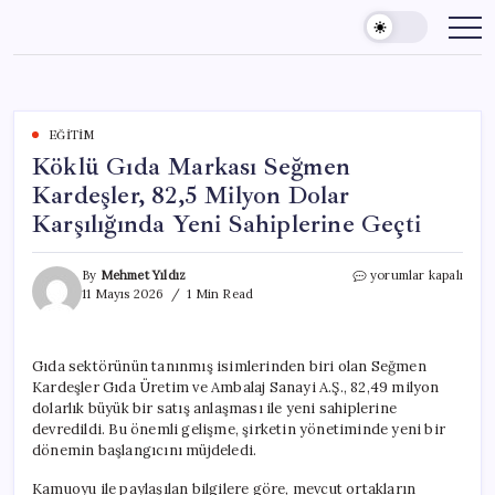
Skip
to
content
EĞITIM
Köklü Gıda Markası Seğmen
Kardeşler, 82,5 Milyon Dolar
Karşılığında Yeni Sahiplerine Geçti
Köklü
By
Mehmet Yıldız
yorumlar kapalı
Gıda
11 Mayıs 2026
1 Min Read
Markası
Seğmen
Kardeşler,
Gıda sektörünün tanınmış isimlerinden biri olan Seğmen
82,5
Kardeşler Gıda Üretim ve Ambalaj Sanayi A.Ş., 82,49 milyon
Milyon
Dolar
dolarlık büyük bir satış anlaşması ile yeni sahiplerine
Karşılığında
devredildi. Bu önemli gelişme, şirketin yönetiminde yeni bir
Yeni
dönemin başlangıcını müjdeledi.
Sahiplerine
Geçti
Kamuoyu ile paylaşılan bilgilere göre, mevcut ortakların