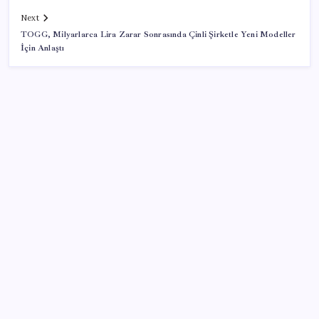
Next
TOGG, Milyarlarca Lira Zarar Sonrasında Çinli Şirketle Yeni Modeller
İçin Anlaştı
SON YAZILAR
AB’den Ar-Ge’ye 130 milyar euroluk kaynak
Bakan Yumaklı Güvenli Elektronik Küpe İzleme
Sistemi’ni tanıttı! “Her hayvanın dijital bir kimliği
olacak”
Açlık krizine karşı 9 sağlıklı kurtarıcı! Paketli