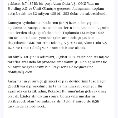
için
yaklaşık %74,85’lik bir payı Altun Gıda A.Ş., GMS Yatırım
Holding A.Ş. ve Ümit Gümüş’e geçecek. Anlaşmanın toplam
satış bedeli ise 82 milyon 489 bin 293 dolar olarak belirlendi.
Kamuyu Aydınlatma Platformu (KAP) üzerinden yapılan
açıklamada, satışa konu olan hisselerin hem A hem de B grubu
hisselerden oluştuğu ifade edildi. Toplamda 133 milyon 982
bin 610 adet hisse, yeni sahipleri arasında şu şekilde
dağıtılacak: GMS Yatırım Holding A.Ş. %34,85, Altun Gıda A.Ş.
%25, ve Ümit Gümüş %15 oranında hisse alacak.
Bu büyük satışın ilk adımları, 2 Şubat 2026 tarihinde atılmış ve
taraflar arasında ön protokol imzalanmıştı. Son açıklama ile
bu niyet belgesi resmi bir “Pay Devir Sözleşmesi”ne
dönüşmüş oldu.
Anlaşmanın yürürlüğe girmesi ve pay devirlerinin tescili için
gerekli yasal prosedürlerin tamamlanması bekleniyor. Bu
aşamada en kritik adım, Rekabet Kurumu’ndan gelecek onay
olacak. İzinler alındıktan sonra, borsa yatırımcılarını
etkileyecek olan “zorunlu pay alım teklifi” süreciyle ilgili
takvim de ilan edilecek.