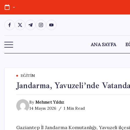
Skip
-
to
content
https://www.facebook.com/
https://twitter.com/
https://t.me/
https://www.instagram.com/
https://youtube.com/
ANA SAYFA
E
EĞITIM
Jandarma, Yavuzeli’nde Vatandaş
By
Mehmet Yıldız
14 Mayıs 2026
1 Min Read
Gaziantep İl Jandarma Komutanlığı, Yavuzeli ilçes