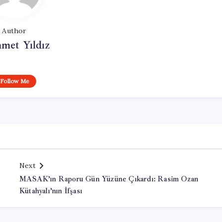
Author
met Yıldız
Follow Me
Next
MASAK’ın Raporu Gün Yüzüne Çıkardı: Rasim Ozan
Kütahyalı’nın İfşası