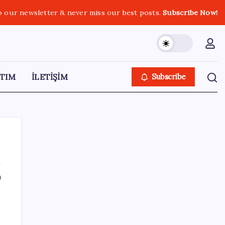
o our newsletter & never miss our best posts.
Subscribe Now!
TIM
İLETİŞİM
Subscribe
ı
SON YAZILAR
Bakan Yumaklı Güvenli Elektronik Küpe
İzleme Sistemi’ni tanıttı! “Her hayvanın