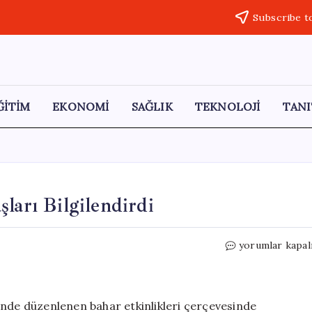
Subscribe t
ĞİTİM
EKONOMİ
SAĞLIK
TEKNOLOJİ
TANI
ları Bilgilendirdi
Jandarma,
yorumlar kapal
Yavuzeli’nde
Vatandaşları
Bilgilendirdi
için
inde düzenlenen bahar etkinlikleri çerçevesinde