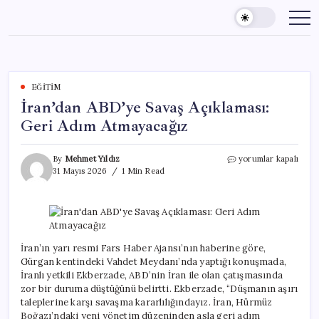
Skip
to
content
EĞITIM
İran’dan ABD’ye Savaş Açıklaması:
Geri Adım Atmayacağız
İran’dan
By
Mehmet Yıldız
yorumlar kapalı
ABD’ye
31 Mayıs 2026
1 Min Read
Savaş
Açıklaması:
Geri
Adım
Atmayacağız
için
İran’ın yarı resmi Fars Haber Ajansı’nın haberine göre,
Gürgan kentindeki Vahdet Meydanı’nda yaptığı konuşmada,
İranlı yetkili Ekberzade, ABD’nin İran ile olan çatışmasında
zor bir duruma düştüğünü belirtti. Ekberzade, “Düşmanın aşırı
taleplerine karşı savaşma kararlılığındayız. İran, Hürmüz
Boğazı’ndaki yeni yönetim düzeninden asla geri adım