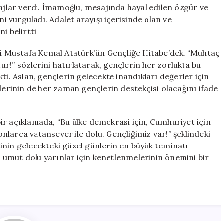
için
lar verdi. İmamoğlu, mesajında hayal edilen özgür ve
ni vurguladı. Adalet arayışı içerisinde olan ve
i belirtti.
azi Mustafa Kemal Atatürk’ün Gençliğe Hitabe’deki “Muhtaç
!” sözlerini hatırlatarak, gençlerin her zorlukta bu
ti. Aslan, gençlerin gelecekte inandıkları değerler için
rinin de her zaman gençlerin destekçisi olacağını ifade
ir açıklamada, “Bu ülke demokrasi için, Cumhuriyet için
larca vatansever ile dolu. Gençliğimiz var!” şeklindeki
iğinin gelecekteki güzel günlerin en büyük teminatı
in umut dolu yarınlar için kenetlenmelerinin önemini bir