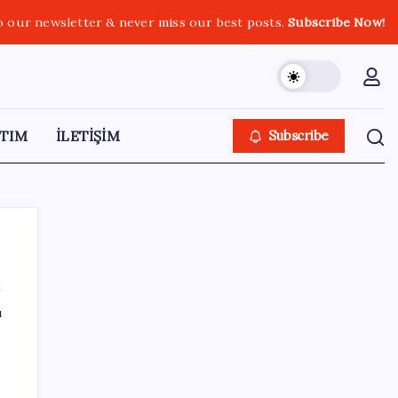
o our newsletter & never miss our best posts.
Subscribe Now!
TIM
İLETİŞİM
Subscribe
ı
SON YAZILAR
ING’den dolar/TL tahmini