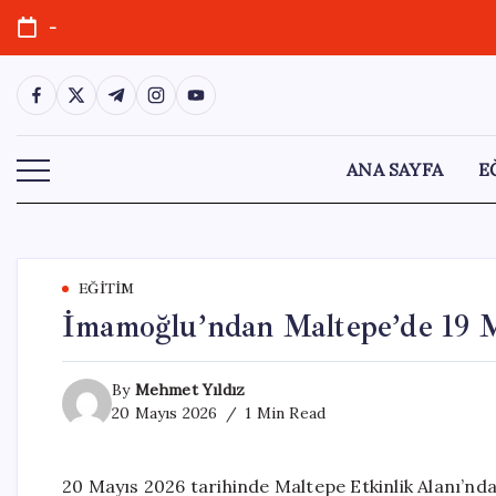
Skip
-
to
content
https://www.facebook.com/
https://twitter.com/
https://t.me/
https://www.instagram.com/
https://youtube.com/
ANA SAYFA
E
EĞITIM
İmamoğlu’ndan Maltepe’de 19 M
By
Mehmet Yıldız
20 Mayıs 2026
1 Min Read
20 Mayıs 2026 tarihinde Maltepe Etkinlik Alanı’nd