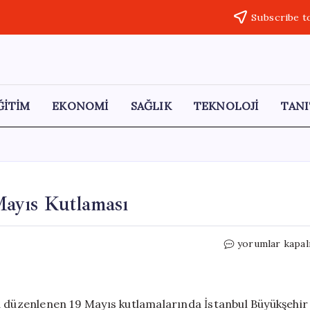
Subscribe t
ĞİTİM
EKONOMİ
SAĞLIK
TEKNOLOJİ
TANI
ayıs Kutlaması
İmamoğlu’ndan
yorumlar kapal
Maltepe’de
19
Mayıs
Kutlaması
a düzenlenen 19 Mayıs kutlamalarında İstanbul Büyükşehir