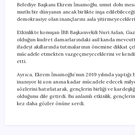
Belediye Başkanı Ekrem İmamoğlu, umut dolu mesaj
mutlu bir dünyanın ancak birlikte inşa edilebileceği
demokrasiye olan inançlarını asla yitirmeyeceklerin
Etkinlikte konuşan İBB Başkanvekili Nuri Aslan, G
olduğun kudret damarlarındaki asil kanda mevcuttur
ifadeyi akıllarında tutmalarının önemine dikkat çek
mücadele etmekten vazgeçmeyeceklerini ve kendile
etti.
Ayrıca, Ekrem İmamoğlu’nun 2019 yılında yaptığı b
inanıyor ki son anına kadar mücadele edecek milyon
sözlerini hatırlatarak, gençlerin birliği ve kardeşl
olduğunu dile getirdi. Bu anlamlı etkinlik, gençler
kez daha gözler önüne serdi.