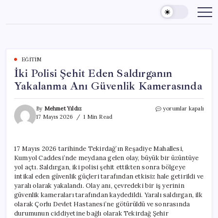
Skip
to
content
EĞITIM
İki Polisi Şehit Eden Saldırganın
Yakalanma Anı Güvenlik Kamerasında
İki
By
Mehmet Yıldız
yorumlar kapalı
Polisi
17 Mayıs 2026
1 Min Read
Şehit
Eden
Saldırganın
17 Mayıs 2026 tarihinde Tekirdağ’ın Reşadiye Mahallesi,
Yakalanma
Kumyol Caddesi’nde meydana gelen olay, büyük bir üzüntüye
Anı
Güvenlik
yol açtı. Saldırgan, iki polisi şehit ettikten sonra bölgeye
Kamerasında
intikal eden güvenlik güçleri tarafından etkisiz hale getirildi ve
için
yaralı olarak yakalandı. Olay anı, çevredeki bir iş yerinin
güvenlik kameraları tarafından kaydedildi. Yaralı saldırgan, ilk
olarak Çorlu Devlet Hastanesi’ne götürüldü ve sonrasında
durumunun ciddiyetine bağlı olarak Tekirdağ Şehir