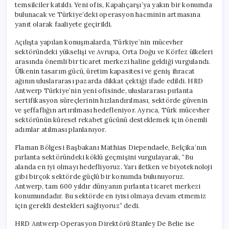
temsilciler katıldı. Yeni ofis, Kapalıçarşı’ya yakın bir konumda
bulunacak ve Türkiye’deki operasyon hacminin artmasına
yanıt olarak faaliyete geçirildi.
Açılışta yapılan konuşmalarda, Türkiye’nin mücevher
sektöründeki yükselişi ve Avrupa, Orta Doğu ve Körfez ülkeleri
arasında önemli bir ticaret merkezi haline geldiği vurgulandı.
Ülkenin tasarım gücü, üretim kapasitesi ve geniş ihracat
ağının uluslararası pazarda dikkat çektiği ifade edildi. HRD
Antwerp Türkiye’nin yeni ofisinde, uluslararası pırlanta
sertifikasyon süreçlerinin hızlandırılması, sektörde güvenin
ve şeffaflığın artırılması hedefleniyor. Ayrıca, Türk mücevher
sektörünün küresel rekabet gücünü desteklemek için önemli
adımlar atılması planlanıyor.
Flaman Bölgesi Başbakanı Mathias Diependaele, Belçika’nın
pırlanta sektöründeki köklü geçmişini vurgulayarak, “Bu
alanda en iyi olmayı hedefliyoruz. Yarı iletken ve biyoteknoloji
gibi birçok sektörde güçlü bir konumda bulunuyoruz.
Antwerp, tam 600 yıldır dünyanın pırlanta ticaret merkezi
konumundadır. Bu sektörde en iyisi olmaya devam etmemiz
için gerekli destekleri sağlıyoruz” dedi.
HRD Antwerp Operasyon Direktörü Stanley De Belie ise