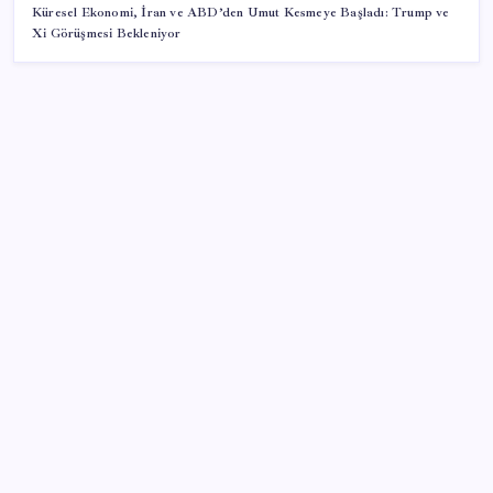
Küresel Ekonomi, İran ve ABD’den Umut Kesmeye Başladı: Trump ve
Xi Görüşmesi Bekleniyor
SON YAZILAR
20.000 TL Altına Satın Alınabilecek Fiyat
Performans 6 Tablet!
iPhone ve Windows Arasında Kopyala Yapıştır
Dönemi Başlıyor
5 kilometrede köşeyi dönecekler
Tesla Model Y İlanına 325 Bin TL Ceza Kesildi