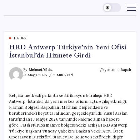
Skip
to
content
HABER
HRD Antwerp Türkiye’nin Yeni Ofisi
İstanbul’da Hizmete Girdi
HRD
By
Mehmet Yıldız
yorumlar kapalı
Antwerp
13 Mayıs 2026
2 Min Read
Türkiye’nin
Yeni
Ofisi
Belçika merkezli pırlanta sertifikasyon kuruluşu HRD
İstanbul’da
Antwerp, İstanbul’da yeni merkez ofisini açtı. Açılış etkinliği,
Hizmete
Girdi
Flaman Bölgesi Başbakanı Mathias Diependaele ve
için
beraberindeki heyet tarafından gerçekleştirildi. Yusuf Arslan
tarafından 13 Mayıs 2026 tarihinde kaleme alınan habere
göre, Fatih Nuruosmaniye bölgesindeki açılışa HRD Antwerp
Türkiye Başkanı Tuncay Çaltekin, Başkan Vekili Arzu Özer,
Operasyon Direktörü Stanley De Belie ve sektördeki diğer