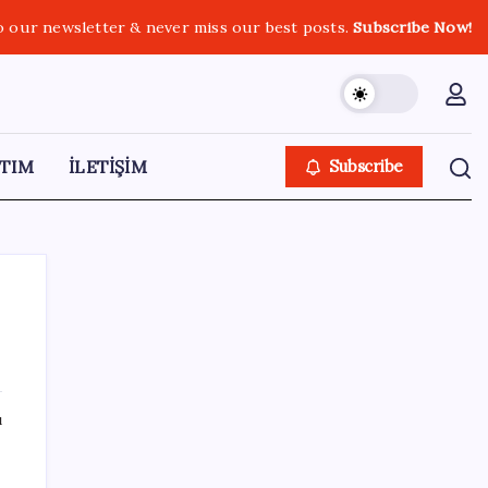
o our newsletter & never miss our best posts.
Subscribe Now!
TIM
İLETİŞİM
Subscribe
SON YAZILAR
ı
Erdoğan’dan Suudi Arabistan’a günübirlik
çalışma ziyareti