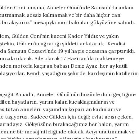
Günü’nde
Gülden Coni anısına, Anneler Günü’nde Samsun’da anlam
Samsun’da
yı unutmamak, sessiz kalmamak ve bir daha hiçbir can
Mor
 bırakıyoruz” mesajıyla mor balonlar gökyüzüne salındı.
Balonlar
Gökyüzüne
m, Gülden Coni’nin kuzeni Kader Yıldız ve yakın
Uçtu
tekin, Gülden’in uğradığı şiddeti anlatarak, “Kendisi
için
nda Samsun Cezaevi’nde 19 yıl hapis cezasına çarptırıldı,
ramızda olacak. Aile olarak 17 Haziran’da mahkemeye
erinden motorla kaçıran babası Deniz Ayaz, her ay katili
olaşıyorlar. Kendi yaşadığım şehirde, kardeşimin katillerini
çyiğit Bahadır, Anneler Günü’nün hüzünle dolu geçtiğine
dilen hayatların, yarım kalan kucaklaşmaların ve
s tutan anneleri, yaşamdan koparılan kadınları ve
e taşıyoruz. Sadece Gülden için değil; evlat acısı çeken,
buradayız. Gökyüzüne bırakacağımız her balon, yarım
zlemine bir mesaj niteliğinde olacak. Acıyı unutmamak ve