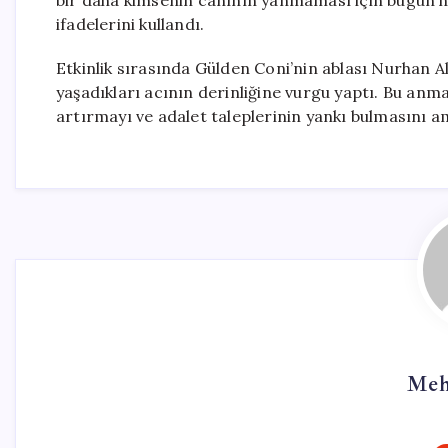
bir daha kimsenin canının yanmaması için bugün h
ifadelerini kullandı.
Etkinlik sırasında Gülden Coni’nin ablası Nurhan A
yaşadıkları acının derinliğine vurgu yaptı. Bu anma
artırmayı ve adalet taleplerinin yankı bulmasını a
Meh