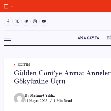
Skip
-
to
content
https://www.facebook.com/
https://twitter.com/
https://t.me/
https://www.instagram.com/
https://youtube.com/
ANA SAYFA
E
EĞITIM
Gülden Coni’ye Anma: Anneler
Gökyüzüne Uçtu
By
Mehmet Yıldız
11 Mayıs 2026
1 Min Read