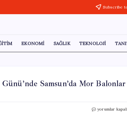
Subscribe t
ĞİTİM
EKONOMİ
SAĞLIK
TEKNOLOJİ
TANI
 Günü’nde Samsun’da Mor Balonlar
Gülden
yorumlar kapal
Coni’ye
Anma:
Anneler