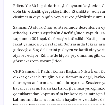
Edirne’de 30 bıçak darbesiyle hayatını kaybeden 
dolu bir etkinlik gerçekleştirildi. Etkinlikte, “Acı
eksilmesin diye bugün hep birlikte gökyüzüne umut
Samsun Atatürk Onur Anıtı önünde düzenlenen eyle
arkadaşı Ecrin Taştekin’in öncülüğünde yapıldı. Taş
toplamda 30 bıçak darbesiyle katledildi. Katil şu a
fakat yalnızca 5 yıl yatacak. Sonrasında tekrar a
gideceğiz. Suç delillerini gizleyen ve katili olay y
ziyaret ediyor. Edirne’de hiçbir şey olmamış gibi d
görmek istemiyorum,” dedi.
CHP Samsun İl Kadın Kolları Başkanı Nilsu İrem Ko
dikkat çekerek, “Bugün bir kutlamanın değil, kaybe
dinmeyen acıların arasında duruyoruz. Sessizce ya
hayalleri yarım kalan kız kardeşlerimizi yüreğimizd
çocuklarından kopmuş tüm kız kardeşlerimiz için 
kalmış umutlara, susturulan hayallere ve adalet ö