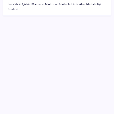
İzmir’deki Çirkin Manzara: Moloz ve Atıklarla Dolu Alan Mahalleliyi
Kızdırdı
SON YAZILAR
ING’den dolar/TL tahmini
Eskişehir’de 2 belediye başkanı YENİ Parti’ye geçti
Redmi 17 ve 17 5G 7.500 mAh Batarya ile Tanıtıldı
AB’den Ar-Ge’ye 130 milyar euroluk kaynak
Bakan Yumaklı Güvenli Elektronik Küpe İzleme
Sistemi’ni tanıttı! “Her hayvanın dijital bir kimliği