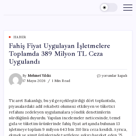
Skip
to
content
HABER
Fahiş Fiyat Uygulayan İşletmelere
Toplamda 389 Milyon TL Ceza
Uygulandı
Fahiş
By
Mehmet Yıldız
yorumlar kapalı
Fiyat
17 Mayıs 2026
1 Min Read
Uygulayan
İşletmelere
Toplamda
Ticaret Bakanlığı, bu yıl gerçekleştirdiği dört toplantıda,
389
piyasalardaki adil rekabeti olumsuz etkileyen ve tüketici
Milyon
TL
refahını zedeleyen uygulamalara yönelik denetimlerin
Ceza
sürdüğünü duyurdu. Yapılan incelemeler neticesinde, temel
Uygulandı
gıda ve tüketim ürünlerinde fahiş fiyat artışında bulunan 13
için
işletmeye toplam 9 milyon 643 bin 310 lira ceza kesildi. Ayrıca,
ekmek ve simit ürünlerinde tarifelere aykırı hareket eden 75