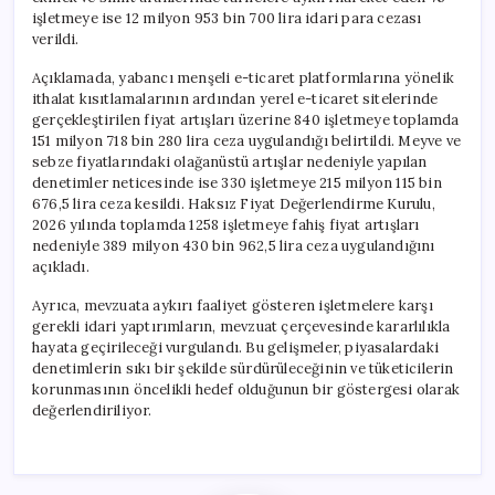
işletmeye ise 12 milyon 953 bin 700 lira idari para cezası
verildi.
Açıklamada, yabancı menşeli e-ticaret platformlarına yönelik
ithalat kısıtlamalarının ardından yerel e-ticaret sitelerinde
gerçekleştirilen fiyat artışları üzerine 840 işletmeye toplamda
151 milyon 718 bin 280 lira ceza uygulandığı belirtildi. Meyve ve
sebze fiyatlarındaki olağanüstü artışlar nedeniyle yapılan
denetimler neticesinde ise 330 işletmeye 215 milyon 115 bin
676,5 lira ceza kesildi. Haksız Fiyat Değerlendirme Kurulu,
2026 yılında toplamda 1258 işletmeye fahiş fiyat artışları
nedeniyle 389 milyon 430 bin 962,5 lira ceza uygulandığını
açıkladı.
Ayrıca, mevzuata aykırı faaliyet gösteren işletmelere karşı
gerekli idari yaptırımların, mevzuat çerçevesinde kararlılıkla
hayata geçirileceği vurgulandı. Bu gelişmeler, piyasalardaki
denetimlerin sıkı bir şekilde sürdürüleceğinin ve tüketicilerin
korunmasının öncelikli hedef olduğunun bir göstergesi olarak
değerlendiriliyor.